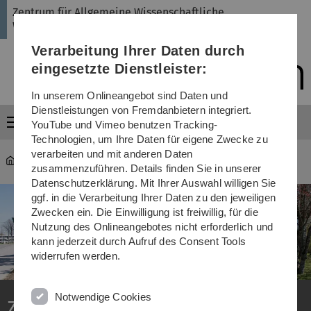
Direkt
Direkt
Direkt
Direkt
Direkt
Zentrum für Allgemeine Wissenschaftliche
zur
zum
zum
zur
zur
Weiterbildung
Hauptnavigation
Inhalt
Funktionsmenü
Fußleiste
Suche
Verarbeitung Ihrer Daten durch
(Sprache,
Drucken,
eingesetzte Dienstleister:
Social
Media)
In unserem Onlineangebot sind Daten und
Dienstleistungen von Fremdanbietern integriert.
Menü
YouTube und Vimeo benutzen Tracking-
Technologien, um Ihre Daten für eigene Zwecke zu
verarbeiten und mit anderen Daten
ZAWiW
zusammenzuführen. Details finden Sie in unserer
Datenschutzerklärung. Mit Ihrer Auswahl willigen Sie
ggf. in die Verarbeitung Ihrer Daten zu den jeweiligen
Zwecken ein. Die Einwilligung ist freiwillig, für die
Nutzung des Onlineangebotes nicht erforderlich und
kann jederzeit durch Aufruf des Consent Tools
widerrufen werden.
Notwendige Cookies
Zentrum für Allgemeine