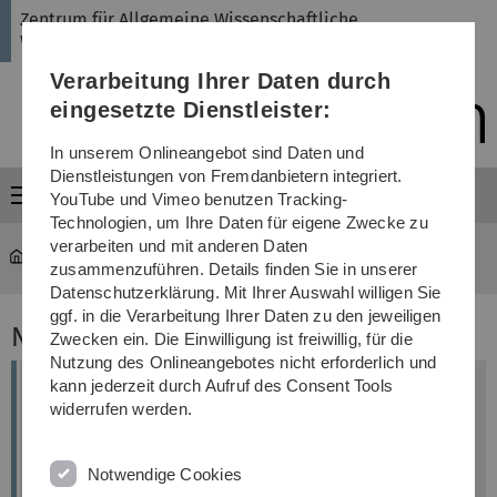
Direkt
Direkt
Direkt
Direkt
Direkt
Zentrum für Allgemeine Wissenschaftliche
zur
zum
zum
zur
zur
Weiterbildung
Hauptnavigation
Inhalt
Funktionsmenü
Fußleiste
Suche
Verarbeitung Ihrer Daten durch
(Sprache,
Drucken,
eingesetzte Dienstleister:
Social
Media)
In unserem Onlineangebot sind Daten und
Dienstleistungen von Fremdanbietern integriert.
Menü
YouTube und Vimeo benutzen Tracking-
Technologien, um Ihre Daten für eigene Zwecke zu
verarbeiten und mit anderen Daten
ZAWiW
zusammenzuführen. Details finden Sie in unserer
Datenschutzerklärung. Mit Ihrer Auswahl willigen Sie
ggf. in die Verarbeitung Ihrer Daten zu den jeweiligen
Nachrichtenarchiv
Zwecken ein. Die Einwilligung ist freiwillig, für die
Nutzung des Onlineangebotes nicht erforderlich und
kann jederzeit durch Aufruf des Consent Tools
Frühjahrsakademie 20. - 23.03.2023
widerrufen werden.
ICH und WIR - Gesellschaft zwischen
Individualisierung und Solidarität
Anmeldung ab sofort möglich. Anmeldeschluss:
Notwendige Cookies
26.02.2023