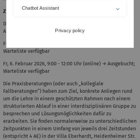
Chatbot Assistant
Zusatztermine:
Do, 13. November 2025, 14:00 - 17:00 Uhr (online) →
Privacy policy
Ausgebucht; Warteliste verfügbar
Fr, 23. Januar 2026, 9:00 - 12:00 Uhr (online) → Ausgebucht;
Warteliste verfügbar
Fr, 6. Februar 2026, 9:00 - 12:00 Uhr (online) → Ausgebucht;
Warteliste verfügbar
Die Praxisberatungen (oder auch „kollegiale
Fallberatungen“) haben zum Ziel, konkrete Anliegen rund
um die Lehre in einem geschützten Rahmen nach einem
strukturierten Ablauf in einer interdisziplinären Gruppe zu
besprechen und Lösungsmöglichkeiten dafür zu
erarbeiten. Sie finden normalerweise zu unterschiedlichen
Zeitpunkten in einem Umfang von jeweils drei Zeitstunden
(entspricht 4 AE) in der Villa Eberhardt, Heidenheimer Str.