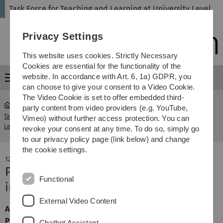
Skip
Skip
Skip
Skip
Task Force for Teaching and Learning at University Level
to
to
to
to
main
content
footer
search
Privacy Settings
navigation
This website uses cookies. Strictly Necessary
Cookies are essential for the functionality of the
website. In accordance with Art. 6, 1a) GDPR, you
Menu
can choose to give your consent to a Video Cookie.
The Video Cookie is set to offer embedded third-
party content from video providers (e.g. YouTube,
Task Force for Teaching and Learning at University
Vimeo) without further access protection. You can
Nachrichten
Level
revoke your consent at any time. To do so, simply go
to our privacy policy page (link below) and change
the cookie settings.
12. August 2025
Praxisberatungen WiSe 2025/26 (only
Functional
in German)
External Video Content
Auch im Wintersemester 2025/26 bieten wir wieder
Praxisberatungen (kollegiale Fallberatungen) sowohl
Chatbot Assistant