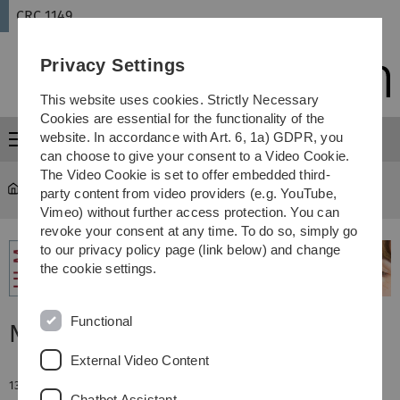
Skip
Skip
Skip
Skip
CRC 1149
to
to
to
to
main
content
footer
search
Privacy Settings
navigation
This website uses cookies. Strictly Necessary
Cookies are essential for the functionality of the
website. In accordance with Art. 6, 1a) GDPR, you
Menu
can choose to give your consent to a Video Cookie.
The Video Cookie is set to offer embedded third-
CRC 1149
...
News
party content from video providers (e.g. YouTube,
Vimeo) without further access protection. You can
revoke your consent at any time. To do so, simply go
to our privacy policy page (link below) and change
the cookie settings.
Functional
News
External Video Content
13. March 2017
Chatbot Assistant