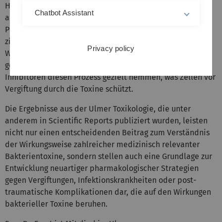
Hsp70, ein Chaperon in Säugetierzellen, bindet spezifisch
Chatbot Assistant
an bestimmte strukturelle Domänen bakterieller
Proteintoxine, was offenbar die Toxine in das Zellinnere
zieht und die Zelle zerstört. Gemeinsam mit
Privacy policy
Wissenschaftlern der Universität Halle/Saale wurde
gezeigt, dass neuartige pharmakologische Hsp70-
Inhibitoren diesen Prozess gezielt hemmen, was Zellen vor
Vergiftung durch die Toxine schützt.
Die Ergebnisse aus der Ulmer Toxikologie, die unter
anderem in Scientific Reports publiziert wurden, leisten
nicht nur einen entscheidenden Beitrag zum Verständnis
der Wirkungsweise zahlreicher medizinisch relevanter
Bakterientoxine, sondern stellen auch eine Grundlage zur
Entwicklung neuartiger pharmakologischer Strategien
gegen Vergiftungen, Infektionskrankheiten oder post-
traumatische Komplikationen dar, die auf den Wirkungen
bakterieller Toxine beruhen.