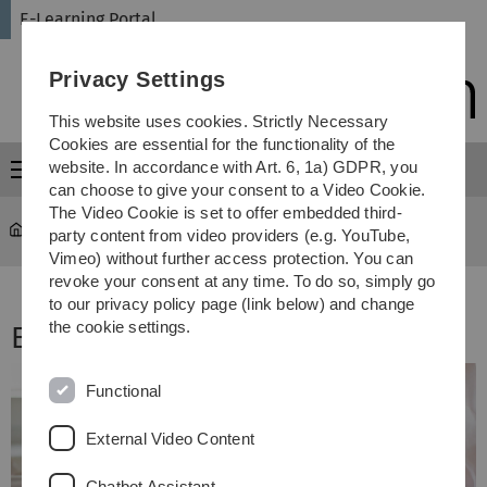
Skip
Skip
Skip
Skip
E-Learning Portal
to
to
to
to
main
content
footer
search
Privacy Settings
navigation
This website uses cookies. Strictly Necessary
Cookies are essential for the functionality of the
website. In accordance with Art. 6, 1a) GDPR, you
Menu
can choose to give your consent to a Video Cookie.
The Video Cookie is set to offer embedded third-
E-Learning Portal
...
Alle E-Learning News
party content from video providers (e.g. YouTube,
Vimeo) without further access protection. You can
revoke your consent at any time. To do so, simply go
to our privacy policy page (link below) and change
the cookie settings.
E-Learning News
Functional
External Video Content
Chatbot Assistant