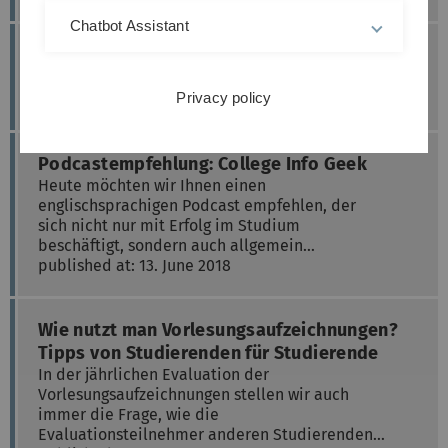
Chatbot Assistant
Podcastempfehlung: "Studienscheiss"
Blogcast
Privacy policy
published at: 20. June 2018
Podcastempfehlung: College Info Geek
Heute möchten wir Ihnen einen
englischsprachigen Podcast empfehlen, der
sich nicht nur mit Erfolg im Studium
beschäftigt, sondern auch allgemein…
published at: 13. June 2018
Wie nutzt man Vorlesungsaufzeichnungen?
Tipps von Studierenden für Studierende
In der jährlichen Evaluation der
Vorlesungsaufzeichnungen stellen wir auch
immer die Frage, wie die
Evaluationsteilnehmer anderen Studierenden…