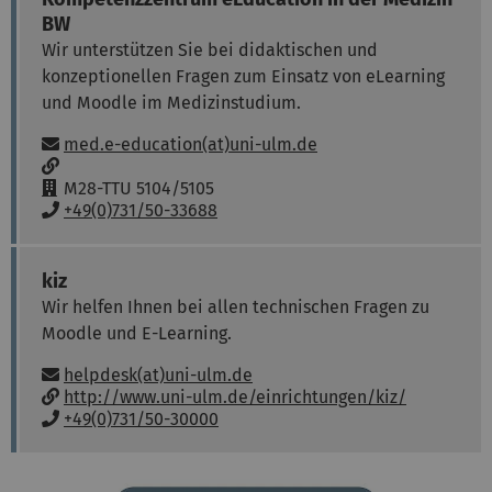
e
BW
:
Wir unterstützen Sie bei didaktischen und
konzeptionellen Fragen zum Einsatz von eLearning
und Moodle im Medizinstudium.
Email:
med.e-education(at)uni-ulm.de
w
w
R
M28-TTU 5104/5105
w
o
P
+49(0)731/50-33688
:
o
h
m
o
:
n
kiz
e
Wir helfen Ihnen bei allen technischen Fragen zu
:
Moodle und E-Learning.
Email:
helpdesk(at)uni-ulm.de
w
http://www.uni-ulm.de/einrichtungen/kiz/
w
P
+49(0)731/50-30000
w
h
:
o
n