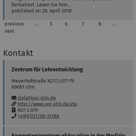
formatiert. Lesen Sie hier…
published at: 20. April 2018
previous
…
5
6
7
8
…
next
Kontakt
Zentrum für Lehrentwicklung
Meyerhofstraße N27/2.077-79
89081
Ulm
Email:
zle(at)uni-ulm.de
w
http://www.uni-ulm.de/zle
w
R
N27 2.079
w
o
P
+49(0)731/50-31166
:
o
h
m
o
:
n
Kompetenzzentrum eEducation in der Medizin