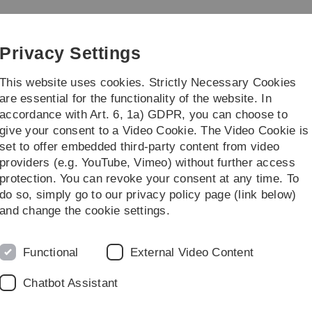
Skip
Skip
Skip
Skip
to
to
to
to
main
content
footer
search
Privacy Settings
navigation
This website uses cookies. Strictly Necessary Cookies
are essential for the functionality of the website. In
accordance with Art. 6, 1a) GDPR, you can choose to
 Teaching Solutions
give your consent to a Video Cookie. The Video Cookie is
set to offer embedded third-party content from video
providers (e.g. YouTube, Vimeo) without further access
protection. You can revoke your consent at any time. To
do so, simply go to our privacy policy page (link below)
and change the cookie settings.
eButton
Functional
External Video Content
 webbasiertes Konferenztool
ungsformate zur Verfügung.
Chatbot Assistant
gBlueButton" zur Verfügung.