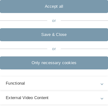
Accept all
l, welches vom kiz in den
terstützung des
Instituts für
systemen
sowie der
School of
or
sofort für den Lehrbetrieb
Save & Close
rn mit Dozierendenrollen zu
on allen
or
nnect, welches außer Betrieb
Only necessary cookies
 oder zu installierende
Functional
la Firefox oder Google
, um Störungen durch
External Video Content