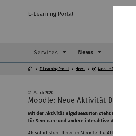
E-Learning Portal
Services
News
Digital
E-Learning Portal
News
Moodle News
31. March 2020
Moodle: Neue Aktivität BigBlu
Mit der Aktivität BigBlueButton steht Ihnen ein
für Seminare und andere interaktive Veranstalt
Ab sofort steht Ihnen in Moodle die Aktivität "Bi