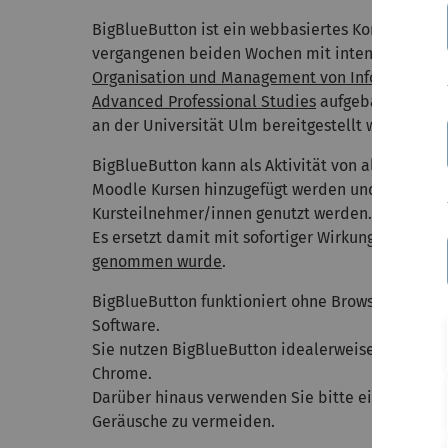
BigBlueButton ist ein webbasiertes Konferenztoo
vergangenen beiden Wochen mit intensivster Un
Organisation und Management von Informations
Advanced Professional Studies
aufgebaut und ab 
an der Universität Ulm bereitgestellt wird.
BigBlueButton kann als Aktivität von allen Nutze
Moodle Kursen hinzugefügt werden und danach v
Kursteilnehmer/innen genutzt werden.
Es ersetzt damit mit sofortiger Wirkung
Adobe Co
genommen wurde
.
BigBlueButton funktioniert ohne Browser-Plugins
Software.
Sie nutzen BigBlueButton idealerweise mit Mozil
Chrome.
Darüber hinaus verwenden Sie bitte ein Headset
Geräusche zu vermeiden.