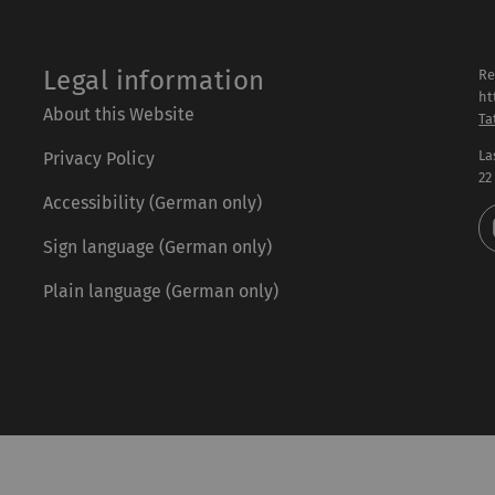
Legal information
Re
ht
About this Website
Ta
La
Privacy Policy
22
Accessibility (German only)
Sign language (German only)
Plain language (German only)