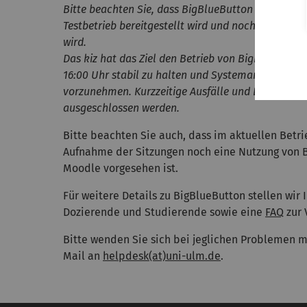
Bitte beachten Sie, dass BigBlueButton bis zum V
Testbetrieb bereitgestellt wird und noch kontinuie
wird.
Das kiz hat das Ziel den Betrieb von BigBlueButt
16:00 Uhr stabil zu halten und Systemarbeiten auß
vorzunehmen. Kurzzeitige Ausfälle und Engpässe 
ausgeschlossen werden.
Bitte beachten Sie auch, dass im aktuellen Betr
Aufnahme der Sitzungen noch eine Nutzung von 
Moodle vorgesehen ist.
Für weitere Details zu BigBlueButton stellen wir 
Dozierende und Studierende sowie eine
FAQ
zur 
Bitte wenden Sie sich bei jeglichen Problemen m
Mail an
helpdesk(at)uni-ulm.de
.