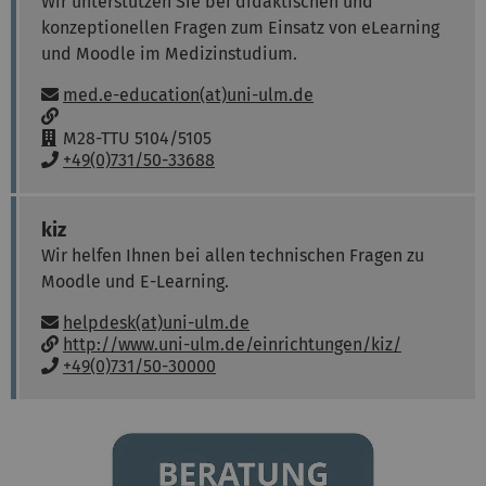
Wir unterstützen Sie bei didaktischen und
konzeptionellen Fragen zum Einsatz von eLearning
und Moodle im Medizinstudium.
Email:
med.e-education(at)uni-ulm.de
w
w
R
M28-TTU 5104/5105
w
o
P
+49(0)731/50-33688
:
o
h
m
o
:
n
kiz
e
Wir helfen Ihnen bei allen technischen Fragen zu
:
Moodle und E-Learning.
Email:
helpdesk(at)uni-ulm.de
w
http://www.uni-ulm.de/einrichtungen/kiz/
w
P
+49(0)731/50-30000
w
h
:
o
n
e
: