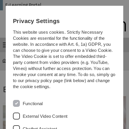
Skip
Skip
Skip
Skip
E-Learning Portal
to
to
to
to
main
content
footer
search
Privacy Settings
navigation
This website uses cookies. Strictly Necessary
Cookies are essential for the functionality of the
website. In accordance with Art. 6, 1a) GDPR, you
Menu
can choose to give your consent to a Video Cookie.
The Video Cookie is set to offer embedded third-
E-Learning Portal
...
Termine
party content from video providers (e.g. YouTube,
Vimeo) without further access protection. You can
revoke your consent at any time. To do so, simply go
to our privacy policy page (link below) and change
the cookie settings.
E-Learning News
Functional
External Video Content
Chatbot Assistant