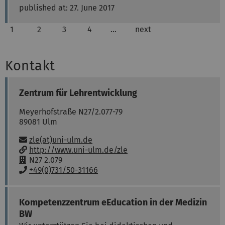
published at: 27. June 2017
1
2
3
4
…
next
Kontakt
Zentrum für Lehrentwicklung
Meyerhofstraße N27/2.077-79
89081
Ulm
Email:
zle(at)uni-ulm.de
w
http://www.uni-ulm.de/zle
w
R
N27 2.079
w
o
P
+49(0)731/50-31166
:
o
h
m
o
:
n
Kompetenzzentrum eEducation in der Medizin
e
BW
: