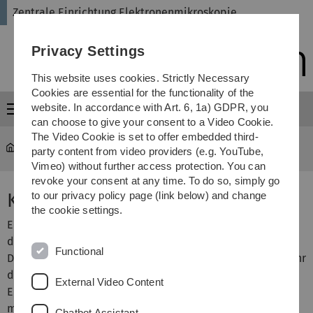
Skip
Skip
Skip
Skip
Zentrale Einrichtung Elektronenmikroskopie
to
to
to
to
main
content
footer
search
Privacy Settings
navigation
This website uses cookies. Strictly Necessary
Cookies are essential for the functionality of the
website. In accordance with Art. 6, 1a) GDPR, you
Menu
can choose to give your consent to a Video Cookie.
The Video Cookie is set to offer embedded third-
Zentrale Einrichtung Elektronenmikroskopie
Research
party content from video providers (e.g. YouTube,
Vimeo) without further access protection. You can
revoke your consent at any time. To do so, simply go
Kryo Präparationen
to our privacy policy page (link below) and change
the cookie settings.
Elektronenstrahlen können nur dünne Schichten (< 1 µm)
durchdringen, ohne unkontrolliert abgelenkt zu werden.
Functional
Die zu untersuchenden Objekte müssen also entweder sehr
dünn geschnitten werden zur Analyse im Transmissions-
External Video Content
Elektronenmikroskop, oder die relevanten Strukturen
müssen an der Oberfläche der Probe exponiert sein zur
Chatbot Assistant