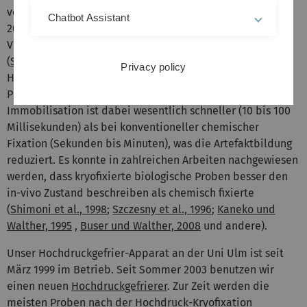
von kleinen Gewebe- und Zellkulturproben (Dicke bis ca.
Chatbot Assistant
200 µm, Durchmesser bis ca. 2 mm) ohne chemische
Vorbehandlung und ohne störende Eiskristallartefakte
(
Studer et al., 1989, Buser und Walther, 2008
).
Privacy policy
Hochdruckgefrieren ermöglicht somit die Fixation der
Proben in einem physiologisch definierten Zustand. Die
Immobilisation ist dabei wesentlich schneller (10 bis 100
Millisekunden) als bei konventioneller chemischer
Fixation (Sekunden bis Minuten), was die Artefaktbildung
reduziert. Es konnte in zahlreichen Arbeiten nachgewiesen
werden, dass kryofixierte biologische Proben besser den
in-vivo Zustand beschreiben als chemisch fixierte
(
Shimoni et al., 1998
;
Szczesny et al., 1996
;
Kaneko und
Walther, 1995
,
Buser und Walther, 2008
und andere).
Unser Hochdruckgefrier-Apparat an der Uni Ulm ist seit
März 1999 im Betrieb. Seit Sommer 2003 benutzen wir
einen neuen
Hochdruckgefrierer
. Zur Zeit werden die
meisten Proben nach der Hochdruck-Kryofixation