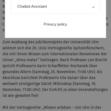
auf völlig neue Methoden der Technologieprognose, die
Big-Data-Algorithmen mit der Digitalisierung kombiniert.
Chatbot Assistant
Dabei geht der Mathematiker und
Wirtschaftswissenschaftler auch der Frage nach, ob „Game
Changer“ einer definierten Logik folgen und ob sich daraus
Privacy policy
Vorhersagen ableiten lassen.
Zum Ausklang des Jubiläumsjahrs der Universität Ulm
widmet sich die 20. UUG-Vortragsreihe Spitzenforschern,
die mit ihrem Wissen zum internationalen Renommee der
Ulmer „Alma mater“ beitragen. Nach Professor Leo Brecht
spricht Professorin Karin Scharffetter-Kochanek über
gesundes Altern (Samstag, 25. November, 11:00 Uhr). Als
Abschluss berichtet Professorin Ute Kaiser über das
weltweit einzigartige SALVE-Mikroskop (Samstag, 16.
Dezember, 11:00 Uhr). Der Eintritt zu allen Veranstaltungen
ist wie gewohnt frei!
Mit der Vortragsreihe „Wissen erleben – Uni Ulm in der