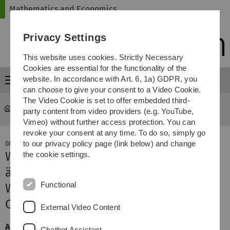
Skip
Skip
Skip
Skip
Mathematics and Economics
to
to
to
to
main
content
footer
search
Privacy Settings
navigation
This website uses cookies. Strictly Necessary
Cookies are essential for the functionality of the
website. In accordance with Art. 6, 1a) GDPR, you
Menu
can choose to give your consent to a Video Cookie.
The Video Cookie is set to offer embedded third-
Mathematics and Economics
News-Details
party content from video providers (e.g. YouTube,
Vimeo) without further access protection. You can
revoke your consent at any time. To do so, simply go
to our privacy policy page (link below) and change
08. November 2017
Wenn sich die Spielregeln plötzlich
the cookie settings.
ändern…
Functional
Wie sich Unternehmen auf „Game
Changer“ einstellen
External Video Content
Autobauer konkurrieren plötzlich mit Smartphone-
Chatbot Assistant