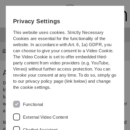
Skip
Skip
Skip
Skip
to
to
to
to
main
content
footer
search
Privacy Settings
navigation
This website uses cookies. Strictly Necessary
Cookies are essential for the functionality of the
website. In accordance with Art. 6, 1a) GDPR, you
can choose to give your consent to a Video Cookie.
Courses
...
Analysis 3
The Video Cookie is set to offer embedded third-
party content from video providers (e.g. YouTube,
Vimeo) without further access protection. You can
Analysis 3
revoke your consent at any time. To do so, simply go
to our privacy policy page (link below) and change
Die Vorlesung beschäftigt sich mit den Grundlagen der
the cookie settings.
klassischen Vektoranalysis und der Fourieranalysis und
kann als Fortsetzung zur Vorlesung Analysis 2 verstanden
werden. Diese Vorlesung ist aber auch für höhere Semester
Functional
aus dem Bachelor geeignet.
External Video Content
Nach einer kurzen Wiederholung von Kurvenintegralen und
dem Konzept von einfach zusammenhängenden Gebieten
Chatbot Assistant