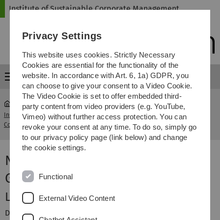
Skip
Skip
Skip
Skip
Institute of Sustainable Corporate Management
to
to
to
to
main
content
footer
search
Privacy Settings
navigation
This website uses cookies. Strictly Necessary
Cookies are essential for the functionality of the
website. In accordance with Art. 6, 1a) GDPR, you
Menu
can choose to give your consent to a Video Cookie.
The Video Cookie is set to offer embedded third-
party content from video providers (e.g. YouTube,
Institute of Sustainable
Narrative für eine
Vimeo) without further access protection. You can
...
Corporate Management
Nachhaltige Gesellschaft
revoke your consent at any time. To do so, simply go
to our privacy policy page (link below) and change
the cookie settings.
Narrative für eine Nachhaltige
Gesellschaft
Functional
Lernziele
External Video Content
Durch die Bearbeitung des Moduls sollen Sie:
Chatbot Assistant