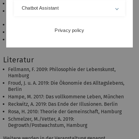
Das Narrativ Konsum
Chatbot Assistant
Alternative Narrative einer Nachhaltigen
Gesellschaft und deren Kritik
Über das Glück und Lebenskunst
Privacy policy
Über Gemeinschaften
Bausteine eines Narratives für eine Nachhaltige
Gesellschaft
Literatur
Fellmann, F. 2009: Philosophie der Lebenskunst,
Hamburg
Froud, J. u. A. 2019: Die Ökonomie des Alltagslebens,
Berlin
Hampe, M. 2017: Das vollkommene Leben, München
Reckwitz, A. 2019: Das Ende der Illusionen. Berlin
Rosa, H. 2010: Theorie der Gemeinschaft, Hamburg
Schmelzer, M./Vetter, A. 2019:
Degrowth/Postwachstum, Hamburg
Weitere werden in der Veranstaltung genannt