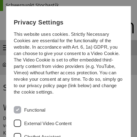
Skip
Skip
Skip
Skip
Schwerpunkt Stochastik
to
to
to
to
main
content
footer
search
Privacy Settings
navigation
This website uses cookies. Strictly Necessary
Cookies are essential for the functionality of the
website. In accordance with Art. 6, 1a) GDPR, you
Menu
can choose to give your consent to a Video Cookie.
The Video Cookie is set to offer embedded third-
Schwerpunkt Stochastik
party content from video providers (e.g. YouTube,
Vimeo) without further access protection. You can
revoke your consent at any time. To do so, simply go
Schwerpunkt Stochastik
to our privacy policy page (link below) and change
the cookie settings.
Was ist Stochastik?
Functional
Das Wort
Stochastik
(aus dem Griechischen
στωχαστίκή
External Video Content
von
στωχωξ
- “Vermutung, Ahnung, Ziel”) bedeutet “die
Kunst des Vermutens”. Dieser Begriff wurde von Jacob
Chatbot Assistant