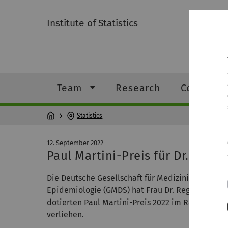
Institute of Statistics
Team
Research
Courses
Statistics
12. September 2022
Paul Martini-Preis für Dr. Regin
Die Deutsche Gesellschaft für Medizinische Info
Epidemiologie (GMDS) hat Frau Dr. Regina Steghe
dotierten
Paul Martini-Preis 2022
im Rahmen ihre
verliehen.