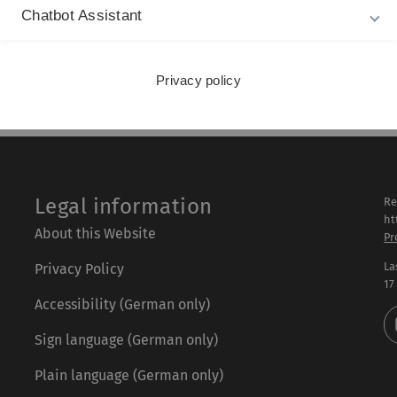
rmationen zur
Chatbot Assistant
aft und Stillzeit an.
die zu Covid-19-Impfungen in der Schwangerschaft.
Privacy policy
Legal information
Re
ht
About this Website
Pr
La
Privacy Policy
17
Accessibility (German only)
Sign language (German only)
Plain language (German only)