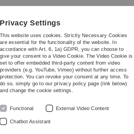
Skip
Skip
Skip
Skip
to
to
to
to
main
content
footer
search
Privacy Settings
navigation
This website uses cookies. Strictly Necessary Cookies
are essential for the functionality of the website. In
accordance with Art. 6, 1a) GDPR, you can choose to
...
give your consent to a Video Cookie. The Video Cookie is
set to offer embedded third-party content from video
providers (e.g. YouTube, Vimeo) without further access
protection. You can revoke your consent at any time. To
do so, simply go to our privacy policy page (link below)
a Stegherr
and change the cookie settings.
rmatik, Biometrie und
Functional
External Video Content
rr den mit 2.500 €
r Jahrestagung
Chatbot Assistant