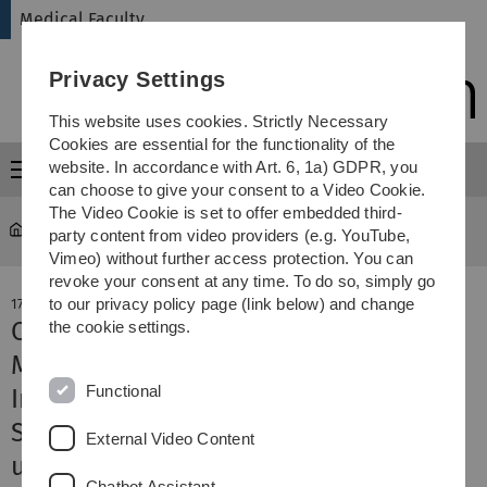
Skip
Skip
Skip
Skip
Medical Faculty
to
to
to
to
main
content
footer
search
Privacy Settings
navigation
This website uses cookies. Strictly Necessary
Cookies are essential for the functionality of the
website. In accordance with Art. 6, 1a) GDPR, you
Menu
can choose to give your consent to a Video Cookie.
The Video Cookie is set to offer embedded third-
Medical Faculty
News-Detail
party content from video providers (e.g. YouTube,
Vimeo) without further access protection. You can
revoke your consent at any time. To do so, simply go
to our privacy policy page (link below) and change
17. October 2017
Chinesische Delegation an der
the cookie settings.
Medizinischen Fakultät
Functional
Inwiefern unterscheiden sich
Schlaganfall und MS in Deutschland
External Video Content
und China?
Chatbot Assistant