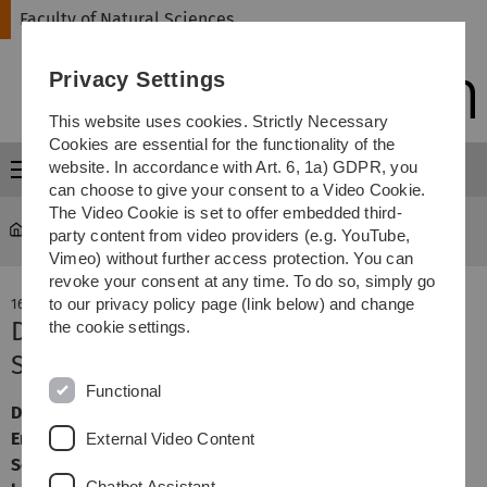
Skip
Skip
Skip
Skip
Faculty of Natural Sciences
to
to
to
to
main
content
footer
search
Privacy Settings
navigation
This website uses cookies. Strictly Necessary
Cookies are essential for the functionality of the
website. In accordance with Art. 6, 1a) GDPR, you
Menu
can choose to give your consent to a Video Cookie.
The Video Cookie is set to offer embedded third-
Faculty of Natural Sciences
news-detail
party content from video providers (e.g. YouTube,
Vimeo) without further access protection. You can
revoke your consent at any time. To do so, simply go
to our privacy policy page (link below) and change
16. December 2016
Dr. Sabine Vettorazzi mit Hugo-
the cookie settings.
Schottmüller-Preis ausgezeichnet
Functional
Dr. Sabine Vettorazzi von Institut für Molekulare
Endokrinologie der Tiere wurde mit dem Hugo-
External Video Content
Schottmüllerpreis geehrt. Der Preis für eine
Chatbot Assistant