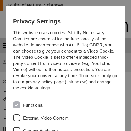
Skip
Skip
Skip
Skip
Faculty of Natural Sciences
to
to
to
to
main
content
footer
search
Privacy Settings
navigation
This website uses cookies. Strictly Necessary
Cookies are essential for the functionality of the
website. In accordance with Art. 6, 1a) GDPR, you
Menu
can choose to give your consent to a Video Cookie.
The Video Cookie is set to offer embedded third-
Faculty of Natural Sciences
news-detail
party content from video providers (e.g. YouTube,
Vimeo) without further access protection. You can
revoke your consent at any time. To do so, simply go
to our privacy policy page (link below) and change
27. November 2019
Bienenforschung der Uni Ulm
the cookie settings.
ausgezeichnet
Functional
BienABest ist Projekt der UN-Dekade
Biologische Vielfalt
External Video Content
Hohe Auszeichnung für das Insektenschutzprojekt
Chatbot Assistant