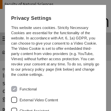
Skip
Skip
Skip
Skip
Faculty of Natural Sciences
to
to
to
to
main
content
footer
search
Privacy Settings
navigation
This website uses cookies. Strictly Necessary
Cookies are essential for the functionality of the
website. In accordance with Art. 6, 1a) GDPR, you
Menu
can choose to give your consent to a Video Cookie.
The Video Cookie is set to offer embedded third-
Faculty of Natural Sciences
news-detail
party content from video providers (e.g. YouTube,
Vimeo) without further access protection. You can
revoke your consent at any time. To do so, simply go
to our privacy policy page (link below) and change
09. December 2020
Informierter ins Chemiestudium
the cookie settings.
starten - Intensivwoche wird durch
Functional
den Fonds der Chemischen Industrie
gefördert
External Video Content
Die an der Universität Ulm ins Leben gerufene
Chatbot Assistant