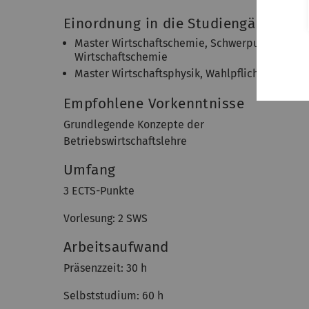
Einordnung in die Studiengänge
Master Wirtschaftschemie, Schwerpunktfach
Wirtschaftschemie
Master Wirtschaftsphysik, Wahlpflicht
Empfohlene Vorkenntnisse
Grundlegende Konzepte der
Betriebswirtschaftslehre
Umfang
3 ECTS-Punkte
Vorlesung: 2 SWS
Arbeitsaufwand
Präsenzzeit: 30 h
Selbststudium: 60 h