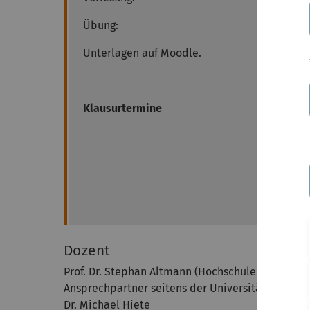
Übung:
Unterlagen auf Moodle.
Klausurtermine
Dozent
Prof. Dr. Stephan Altmann (Hochschule Mannhei
Ansprechpartner seitens der Universität Ulm: Pro
Dr. Michael Hiete