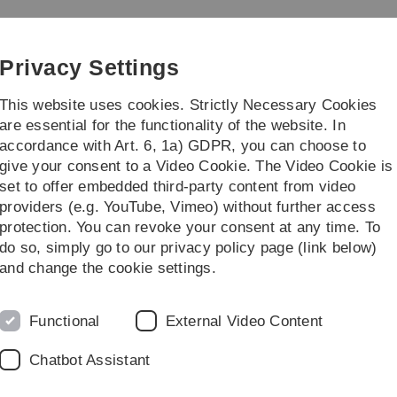
Skip
Skip
Skip
Skip
to
to
to
to
main
content
footer
search
Privacy Settings
navigation
This website uses cookies. Strictly Necessary Cookies
are essential for the functionality of the website. In
accordance with Art. 6, 1a) GDPR, you can choose to
give your consent to a Video Cookie. The Video Cookie is
set to offer embedded third-party content from video
providers (e.g. YouTube, Vimeo) without further access
gement
protection. You can revoke your consent at any time. To
do so, simply go to our privacy policy page (link below)
Lernziele
and change the cookie settings.
Die Vorlesung Strategisches Innovationsmanagement wi
mit grundlegendem betriebswirtschaftlichem Hintergrun
Functional
External Video Content
nachhaltigen Entwicklung und Umsetzung von Innovatio
Unternehmensorganisationen zu erzielen.
Chatbot Assistant
Die Studierenden erfahren, was die Schlüsselelemente v
was Projektportfolios und Leistungsindikatoren für die s