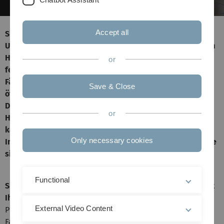
Accept all
Sie war das Gesicht der Philosophie an der Universität
Ulm: Professorin Renate Breuninger. In über 30 Jahren am
Humboldt-Studienzentrum (HSZ) hat sie die Philosophie
or
fest im naturwissenschaftlichen und technischen
Fächerspektrum der Universität Ulm verankert. Mit
Save & Close
öffentlichen Veranstaltungen wie den Ulmer
Denkanstößen baute sie zudem Brücken in die Stadt. Ein
or
HSZ ohne seine Geschäftsführerin Renate Breuninger
kann man sich nur schwer vorstellen. Im Abschieds-
Only necessary cookies
Interview spricht sie über positive Kulturschocks und wie
sie die Philosophie aus dem Elfenbeinturm holt.
Functional
Sie stammen aus einer Kaufmannsfamilie. Woher kommt
Ihr Interesse an Philosophie?
External Video Content
Prof. Breuninger: "Mein Vater und mein Onkel waren im
Familienunternehmen tätig. Beide hatten aber auch eine