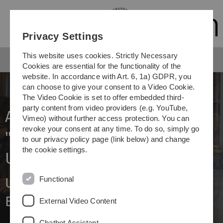
Skip
Skip
Skip
Skip
to
to
to
to
main
content
footer
search
Privacy Settings
navigation
This website uses cookies. Strictly Necessary
Cookies are essential for the functionality of the
website. In accordance with Art. 6, 1a) GDPR, you
can choose to give your consent to a Video Cookie.
The Video Cookie is set to offer embedded third-
party content from video providers (e.g. YouTube,
Abschied von der
Vimeo) without further access protection. You can
revoke your consent at any time. To do so, simply go
"Universität in der
to our privacy policy page (link below) and change
the cookie settings.
Universität"
Functional
Uni-Philosophin Renate
Breuninger im Ruhestand
External Video Content
Chatbot Assistant