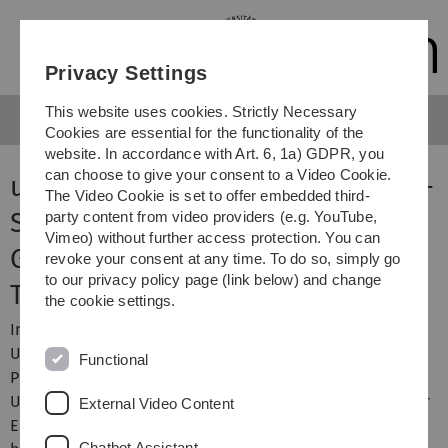
Skip
Skip
Skip
Skip
to
to
to
to
main
content
footer
search
Privacy Settings
navigation
This website uses cookies. Strictly Necessary
Cookies are essential for the functionality of the
website. In accordance with Art. 6, 1a) GDPR, you
can choose to give your consent to a Video Cookie.
u-topics Sommersemester 2024 -
The Video Cookie is set to offer embedded third-
Schwerpunkt
party content from video providers (e.g. YouTube,
Vimeo) without further access protection. You can
Gründungsförderung und
revoke your consent at any time. To do so, simply go
to our privacy policy page (link below) and change
Transfer
the cookie settings.
Innovation durch neue Technologien gehört zur DNA einer
Universität. Wenn Studierende, Promovierende oder
Functional
PostDocs eine zündende Idee haben, begleitet die Uni
Ulm sie auf dem Weg zur Gründung. Einrichtungen wie der
External Video Content
Entrepreneurs Campus oder die neue Transferstrategie
Chatbot Assistant