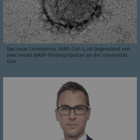
Das neue Coronavirus, SARS-CoV-2, ist Gegenstand von
zwei neuen BMBF-Förderprojekten an der Universität
Ulm