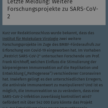
Letzte Meldung: Weitere
Forschungsprojekte zu SARS-CoV-
2
Kurz vor Redaktionsschluss wurde bekannt, dass das
Institut für Molekulare Virologie
zwei weitere
Forschungsprojekte im Zuge des BMBF-Förderaufrufs zur
Erforschung von Covid-19 eingeworben hat. Im Vorhaben
„Restrict SARS-CoV-2" untersuchen Forschende um Prof.
Frank Kirchhoff, welchen Einfluss die Stimulierung der
körpereigenen Immunreaktion auf die Replikation und
Entwicklung („Pathogenese“) verschiedener Coronaviren
hat. Inwiefern gelingt es den unterschiedlichen Erregern,
die antivirale Immunantwort zu manipulieren? Und ist es
möglich, die Immunreaktion so zu verändern, dass eine
SARS-CoV-2-Infektion zuverlässig kontrolliert wird?
Gefördert mit über 542 000 Euro könnte das Projekt