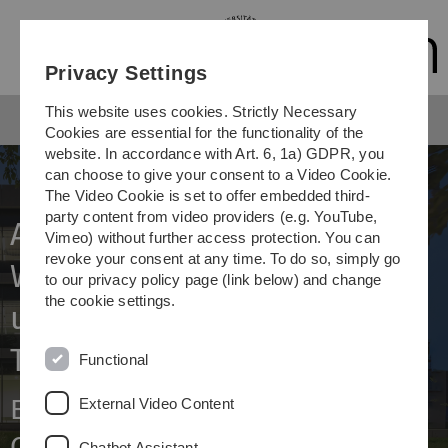
Skip
Skip
Skip
Skip
to
to
to
to
main
content
footer
search
Privacy Settings
navigation
This website uses cookies. Strictly Necessary
Cookies are essential for the functionality of the
website. In accordance with Art. 6, 1a) GDPR, you
can choose to give your consent to a Video Cookie.
The Video Cookie is set to offer embedded third-
party content from video providers (e.g. YouTube,
Antivirale
Vimeo) without further access protection. You can
revoke your consent at any time. To do so, simply go
Wirkstoffe
to our privacy policy page (link below) and change
the cookie settings.
und neue
Testmodelle
Functional
EU-Projekt sagt neuem
External Video Content
Coronavirus den Kampf an
Chatbot Assistant