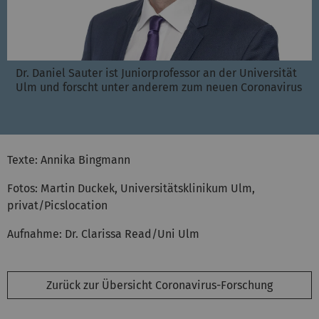
Dr. Daniel Sauter ist Juniorprofessor an der Universität
Ulm und forscht unter anderem zum neuen Coronavirus
Texte: Annika Bingmann
Fotos:
Martin Duckek,
Universitätsklinikum Ulm,
privat/Picslocation
Aufnahme: Dr. Clarissa Read/Uni Ulm
Zurück zur Übersicht Coronavirus-Forschung