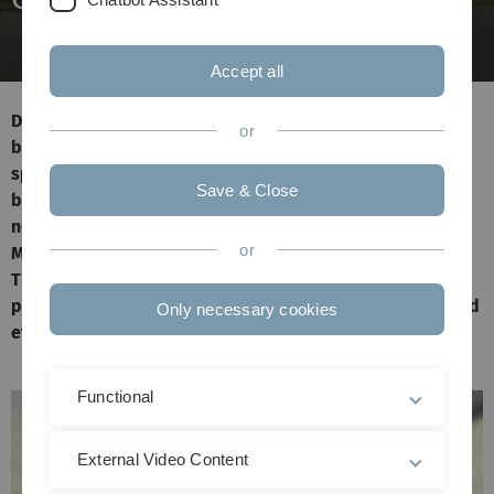
Accept all
Das neuartige Coronavirus (SARS-CoV-2) hat weltweit
or
bereits über 200 000 Todesopfer gefordert. Eine
spezifische Therapie oder eine Schutzimpfung gibt es
Save & Close
bisher nicht. Im kürzlich gestarteten EU-Projekt „Fight
nCoV“ wollen Forschende wie der Ulmer Professor Jan
or
Münch die Entwicklung einer wirksamen antiviralen
Therapie beschleunigen. Dazu sollen verschiedene
potenzielle Wirkstoffe gegen das Coronavirus schnell und
Only necessary cookies
effizient erprobt werden.
Functional
External Video Content