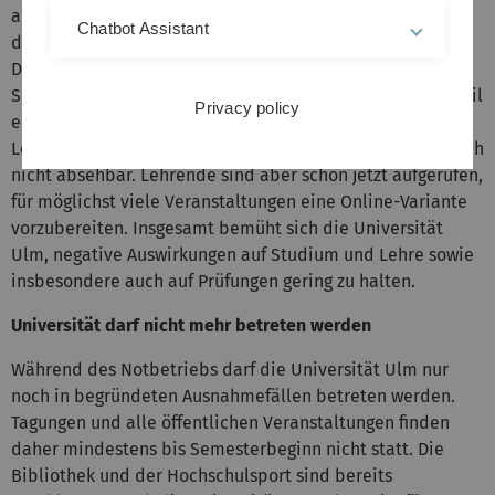
abgesagt. Betroffen sind auch Hochschulprüfungen in
Chatbot Assistant
diesem Zeitraum.
Derzeit sind Semesterferien an der Universität Ulm: Das
Sommersemester soll nach derzeitigem Stand am 20. April
Privacy policy
eröffnet werden. Wie sich die Coronakrise auf den
Lehrbetrieb im neuen Semester auswirken könnte, ist noch
nicht absehbar. Lehrende sind aber schon jetzt aufgerufen,
für möglichst viele Veranstaltungen eine Online-Variante
vorzubereiten. Insgesamt bemüht sich die Universität
Ulm, negative Auswirkungen auf Studium und Lehre sowie
insbesondere auch auf Prüfungen gering zu halten.
Universität darf nicht mehr betreten werden
Während des Notbetriebs darf die Universität Ulm nur
noch in begründeten Ausnahmefällen betreten werden.
Tagungen und alle öffentlichen Veranstaltungen finden
daher mindestens bis Semesterbeginn nicht statt. Die
Bibliothek und der Hochschulsport sind bereits