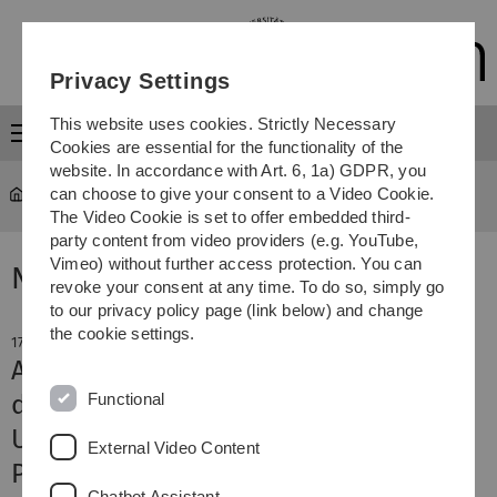
Skip
Skip
Skip
Skip
to
to
to
to
main
content
footer
search
Privacy Settings
navigation
This website uses cookies. Strictly Necessary
Menu
Cookies are essential for the functionality of the
website. In accordance with Art. 6, 1a) GDPR, you
can choose to give your consent to a Video Cookie.
The Video Cookie is set to offer embedded third-
party content from video providers (e.g. YouTube,
Vimeo) without further access protection. You can
News
revoke your consent at any time. To do so, simply go
to our privacy policy page (link below) and change
the cookie settings.
17. March 2020
Ab Donnerstagabend Notbetrieb an
Functional
der Universität Ulm
Uni-Schließung soll Corona-
External Video Content
Pandemie eindämmen helfen
Chatbot Assistant