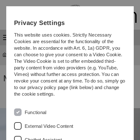
Skip
Skip
Skip
Skip
to
to
to
to
main
content
footer
search
Privacy Settings
navigation
This website uses cookies. Strictly Necessary
Menu
Cookies are essential for the functionality of the
website. In accordance with Art. 6, 1a) GDPR, you
can choose to give your consent to a Video Cookie.
The Video Cookie is set to offer embedded third-
party content from video providers (e.g. YouTube,
Vimeo) without further access protection. You can
News
revoke your consent at any time. To do so, simply go
to our privacy policy page (link below) and change
the cookie settings.
Functional
External Video Content
Chatbot Assistant