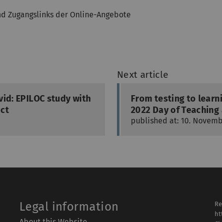
d Zugangslinks der Online-Angebote
Next article
vid: EPILOC study with
From testing to learn
act
2022 Day of Teaching 
published at: 10. Novem
Legal information
Re
ht
About this Website