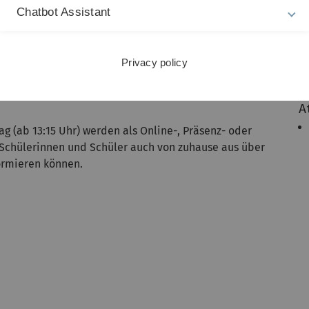
r der Fächer sowie Studierende aller Studiengänge die
Chatbot Assistant
kommen. Außerdem können die Schülerinnen und Schüler
oder ein Brennstoffzellenfahrzeug aus nächster Nähe
 mehr über das Seminarangebot des Departments für
Privacy policy
 berät zu Wohnmöglichkeiten oder wie sich ein
 informiert, wie sich die Zeit zwischen Schule und
A
 (ab 13:15 Uhr) werden als Online-, Präsenz- oder
 Schülerinnen und Schüler auch von zuhause aus über
ormieren können.