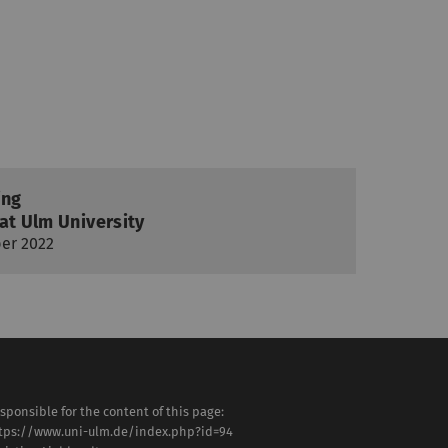
ing
at Ulm University
ber 2022
sponsible for the content of this page:
tps://www.uni-ulm.de/index.php?id=94