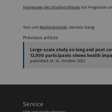
Homepage des Studieninfotags
mit Programm un
Text und
Medienkontakt
: Daniela Stang
Previous article
Large-scale study on long and post co
12,000 participants shows health imp
published at: 14. October 2022
Service
Ulm University glossary