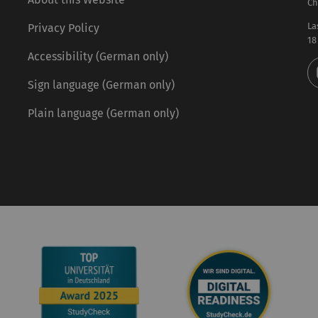
Ch
La
Privacy Policy
18
Accessibility (German only)
Sign language (German only)
Plain language (German only)