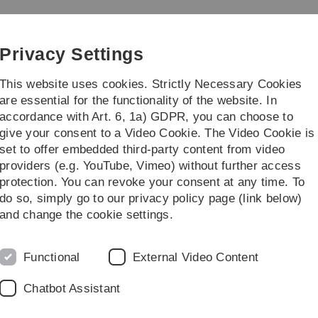
Skip
Skip
Skip
Skip
to
to
to
to
main
content
footer
search
Privacy Settings
navigation
This website uses cookies. Strictly Necessary Cookies
are essential for the functionality of the website. In
accordance with Art. 6, 1a) GDPR, you can choose to
rch
Transfer
give your consent to a Video Cookie. The Video Cookie is
set to offer embedded third-party content from video
providers (e.g. YouTube, Vimeo) without further access
protection. You can revoke your consent at any time. To
do so, simply go to our privacy policy page (link below)
and change the cookie settings.
Functional
External Video Content
ben den Campus
Chatbot Assistant
m umfangreichen Beratungsangebot unterstützt der