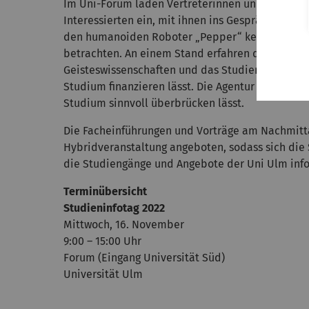
Im Uni-Forum laden Vertreterinnen und Vertrete
Interessierten ein, mit ihnen ins Gespräch zu 
den humanoiden Roboter „Pepper“ kennenlernen 
betrachten. An einem Stand erfahren die Gäste
Geisteswissenschaften und das Studierendenwerk
Studium finanzieren lässt. Die Agentur für Arbeit
Studium sinnvoll überbrücken lässt.
Die Facheinführungen und Vorträge am Nachmittag
Hybridveranstaltung angeboten, sodass sich die
die Studiengänge und Angebote der Uni Ulm inf
Terminübersicht
Studieninfotag 2022
Mittwoch, 16. November
9:00 – 15:00 Uhr
Forum (Eingang Universität Süd)
Universität Ulm