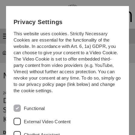
Skip
Skip
Skip
Skip
to
to
to
to
main
content
footer
search
Privacy Settings
navigation
This website uses cookies. Strictly Necessary
Menu
Cookies are essential for the functionality of the
website. In accordance with Art. 6, 1a) GDPR, you
can choose to give your consent to a Video Cookie.
The Video Cookie is set to offer embedded third-
party content from video providers (e.g. YouTube,
Vimeo) without further access protection. You can
News
revoke your consent at any time. To do so, simply go
to our privacy policy page (link below) and change
the cookie settings.
24. October 2013
DAAD-Preis für Ruiju Dong aus China:
Functional
Student baut Brücken zu anderen
Kulturen
External Video Content
Der Ulmer Wirtschaftsstudent Ruiju Dong ist
Chatbot Assistant