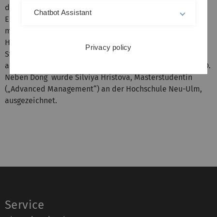
der Uni Ulm mit dem Diplom abschließen. Bei einem
Chatbot Assistant
Empfang internationaler Studierender im Ulmer Rathaus
mit Oberbürgermeister Ivo Gönner und
Hochschulvertretern überreichte Professor Ulrich
Privacy policy
Stadtmüller, Vizepräsident für Lehre und Internationales
an der Universität Ulm, Ruiju Dong die Urkunde des DAAD.
Neben Dong wurde Silviya Hristova, Masterstudentin
(„Advanced Management“) an der Hochschule Neu-Ulm,
ausgezeichnet.
Service