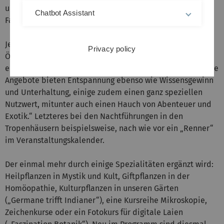
unter anderem mit einigen Angeboten für die ganze
Chatbot Assistant
Familie. Mit einer „Öko-Rallye“ zum Beispiel.
Jedenfalls resultiert das wachsende Interesse der
Privacy policy
Öffentlichkeit Gschneidner zufolge ganz besonders aus
einer gelungenen Mischung verschiedener Effekte: „Unsere
Angebote bieten Entspannung ebenso wie Wissensgewinn
und Unterhaltung, einige zudem einen ganz speziellen
Nutzwert, mitunter auch einen Hauch von Abenteuer und
Exotik.“ Letzteres bei den Nachtführungen in den
Tropenhäusern beispielsweise, nach wie vor ein „Renner“
im Veranstaltungskalender.
Der einmal mehr durch einige Spezialitäten ergänzt wird:
Heilpflanzen in Mystik und Kult, Giftpflanzen in der
Homöopathie, Kulturpflanzen in unseren Gärten
(„Germane trifft Indianer“), eine Kursreihe Mikroskopie,
Zeichenkurse oder ein Fotokurs für digitale Laien