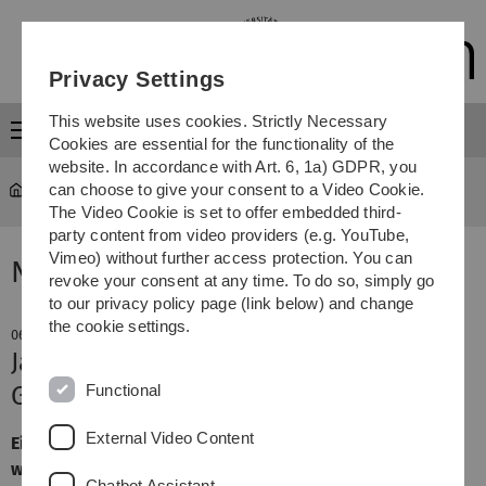
Skip
Skip
Skip
Skip
to
to
to
to
main
content
footer
search
Privacy Settings
navigation
This website uses cookies. Strictly Necessary
Menu
Cookies are essential for the functionality of the
website. In accordance with Art. 6, 1a) GDPR, you
can choose to give your consent to a Video Cookie.
The Video Cookie is set to offer embedded third-
party content from video providers (e.g. YouTube,
Vimeo) without further access protection. You can
News
revoke your consent at any time. To do so, simply go
to our privacy policy page (link below) and change
the cookie settings.
06. December 2013
Jahresprogramm des Botanischen
Functional
Gartens
External Video Content
Eine ganze Reihe erfolgreicher Dauerbrenner, nicht
wenige Neugier weckende Neuheiten, versetzt mit
Chatbot Assistant