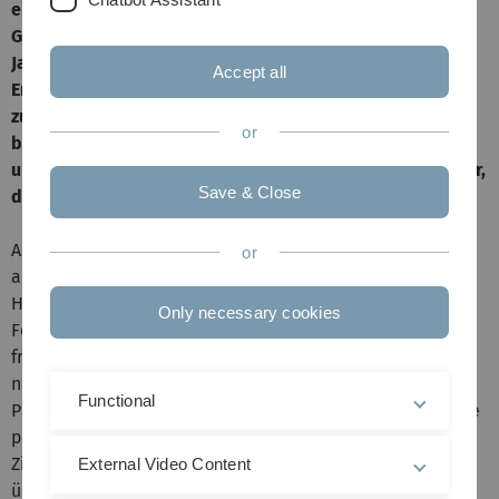
einigen attraktiven Besonderheiten – der Botanische
Garten der Universität Ulm hält auch mit seinem
Jahresprogramm für 2014 an seinem bewährten
Accept all
Erfolgsrezept fest.Wobei ein Rückblick auf die
zurückliegenden Monate das Konzept der „Macher“
or
bestätigt: „Die Nachfrage ist weiterhin enorm, alles rund
ums Grüne liegt im Trend“, freut sich Monika Gschneidner,
Save & Close
die Kustodin der Uni-Einrichtung.
Allerdings: „Mit der Veranstaltungsdichte stoßen wir fast
or
an unsere Grenzen“, hat die Biologin erkannt, „unsere
Hauptaufgabe sind schließlich Dienstleistungen für
Only necessary cookies
Forschung und Lehre“. Nur der Einsatz mehrerer
freiberuflicher profilierter Referenten und Kursleiter
neben dem eigener Kräfte ermögliche diese
Functional
Programmvielfalt, die auch die kommenden zwölf Monate
präge. Abgestimmt zudem auf unterschiedlichste
Zielgruppen, Hobby-Biologen etwa, Naturliebhaber
External Video Content
überhaupt, Wellness-Freunde und nicht zuletzt Kinder,