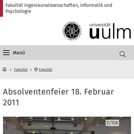
Direkt
Direkt
Direkt
Direkt
Direkt
Fakultät Ingenieurwissenschaften, Informatik und
zur
zum
zum
zur
zur
Psychologie
Hauptnavigation
Inhalt
Funktionsmenü
Fußleiste
Suche
(Sprache,
Drucken,
Social
Media)
Menü
Fakultät
Fakultät
Absolventenfeier 18. Februar
2011