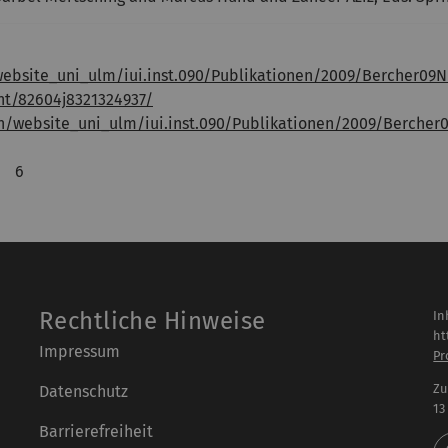
ebsite_uni_ulm/iui.inst.090/Publikationen/2009/Bercher09N
nt/82604j8321324937/
n/website_uni_ulm/iui.inst.090/Publikationen/2009/Bercher
6
Rechtliche Hinweise
In
ht
Impressum
Pr
Zu
Datenschutz
13
Barrierefreiheit