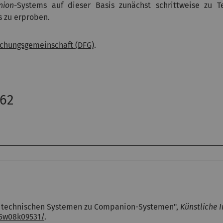
nion
-Systems auf dieser Basis zunächst schrittweise zu T
s zu erproben.
schungsgemeinschaft (DFG)
.
62
n technischen Systemen zu Companion-Systemen",
Künstliche I
15w08k09531/
.