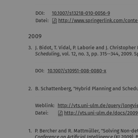
DOI:
10.1007/s13218-010-0056-9
Datei:
http://www.springerlink.com/conte
2009
3.
J. Bidot, T. Vidal, P. Laborie and J. Christop
Scheduling
, vol. 12, no. 3, pp. 315--344, 2009. S
DOI:
10.1007/s10951-008-0080-x
2.
B. Schattenberg, "Hybrid Planning and Schedul
Weblink:
http://vts.uni-ulm.de/query/long
Datei:
http://vts.uni-ulm.de/docs/200
1.
P. Bercher and R. Mattmüller, "Solving Non-de
Conference on Artificial Intelligence (KI 2009)
, 