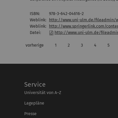
ISBN:
978-3-642-04616-2
Weblink:
http://www.uni-ulm.de/fileadmin/w
Weblink:
http://www.springerlink.com/conte
Datei:
http://www.uni-ulm.de/fileadmi
vorherige
1
2
3
4
5
Service
Universität von A–Z
Lagepläne
Presse