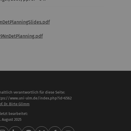
nDetPlanningSlides.pdf
09NnDetPlanning.pdf
haltlich verantwortlich für diese Seite:
tps://www.uni-ulm.de/index.php?id=6562
of. Dr. Birte Glimm
letzt bearbeitet:
 . August 2025