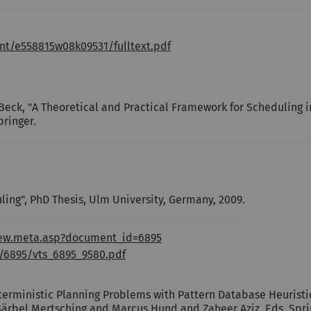
nt/e558815w08k09531/fulltext.pdf
her Beck, "A Theoretical and Practical Framework for Scheduling
pringer.
ing", PhD Thesis, Ulm University, Germany, 2009.
view.meta.asp?document_id=6895
9/6895/vts_6895_9580.pdf
terministic Planning Problems with Pattern Database Heuristi
Bärbel Mertsching and Marcus Hund and Zaheer Aziz, Eds. Sprin