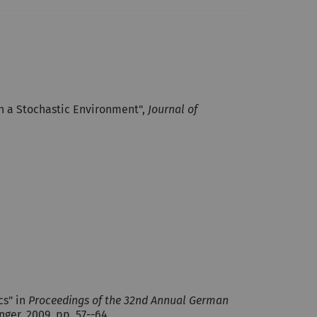
 in a Stochastic Environment",
Journal of
cs" in
Proceedings of the 32nd Annual German
ger, 2009, pp. 57--64.