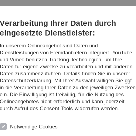
Direkt
Direkt
Direkt
Direkt
Direkt
zur
zum
zum
zur
zur
Hauptnavigation
Inhalt
Funktionsmenü
Fußleiste
Suche
Verarbeitung Ihrer Daten durch
(Sprache,
Drucken,
eingesetzte Dienstleister:
Social
Media)
In unserem Onlineangebot sind Daten und
re
Dienstleistungen von Fremdanbietern integriert. YouTube
und Vimeo benutzen Tracking-Technologien, um Ihre
Daten für eigene Zwecke zu verarbeiten und mit anderen
te
Abgeschlossene Projekte
Sonderforschungsbereich Transregio 62 (S
Daten zusammenzuführen. Details finden Sie in unserer
Datenschutzerklärung. Mit Ihrer Auswahl willigen Sie ggf.
ansregio 62 (SFB TRR-62)
in die Verarbeitung Ihrer Daten zu den jeweiligen Zwecken
ein. Die Einwilligung ist freiwillig, für die Nutzung des
ie für kognitive technische Systeme" befasst sich mit der s
Onlineangebotes nicht erforderlich und kann jederzeit
.
durch Aufruf des Consent Tools widerrufen werden.
che Systeme der Zukunft
Companion
-Systeme sind – kogniti
r abstimmen: Sie orientieren sich an seinen Fähigkeiten, Vor
Notwendige Cookies
ale Befindlichkeit ein. Dabei stehen die Eigenschaften der In