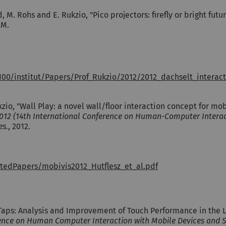
d, M. Rohs and E. Rukzio, "Pico projectors: firefly or bright futu
CM.
100/institut/Papers/Prof_Rukzio/2012/2012_dachselt_interact
kzio, "Wall Play: a novel wall/floor interaction concept for mo
 2012 (14th International Conference on Human-Computer Intera
es.
, 2012.
ptedPapers/mobivis2012_Hutflesz_et_al.pdf
 Taps: Analysis and Improvement of Touch Performance in the L
rence on Human Computer Interaction with Mobile Devices and S