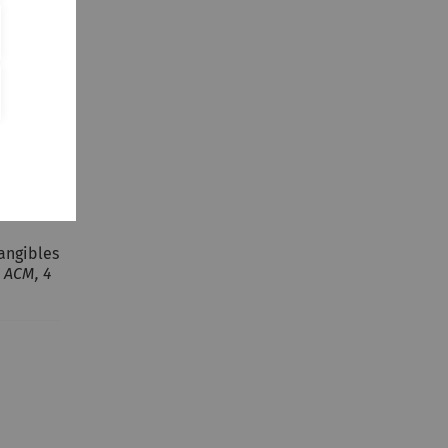
h Remote
ges.
,
tangibles
 ACM, 4