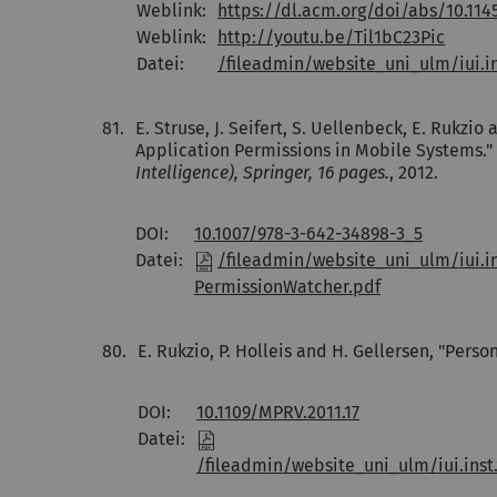
Weblink:
https://dl.acm.org/doi/abs/10.11
Weblink:
http://youtu.be/Til1bC23Pic
Datei:
/fileadmin/website_uni_ulm/iui.i
81.
E. Struse, J. Seifert, S. Uellenbeck, E. Rukzi
Application Permissions in Mobile Systems."
Intelligence), Springer, 16 pages.
, 2012.
DOI:
10.1007/978-3-642-34898-3_5
Datei:
/fileadmin/website_uni_ulm/iui.in
PermissionWatcher.pdf
80.
E. Rukzio, P. Holleis and H. Gellersen, "Pers
DOI:
10.1109/MPRV.2011.17
Datei:
/fileadmin/website_uni_ulm/iui.inst