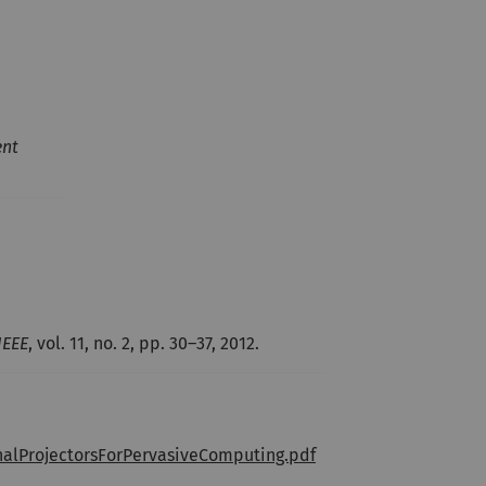
ent
IEEE
, vol. 11, no. 2, pp. 30–37, 2012.
onalProjectorsForPervasiveComputing.pdf