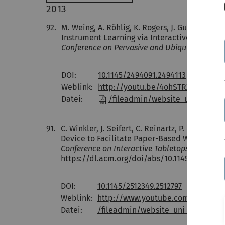
2013
92.
M. Weing, A. Röhlig, K. Rogers, J. Gugenheimer
Instrument Learning via Interactive Project
Conference on Pervasive and Ubiquitous Comp
DOI:
10.1145/2494091.2494113
Weblink:
http://youtu.be/4ohSTRXjBNI
Datei:
/fileadmin/website_uni_ulm/iu
91.
C. Winkler, J. Seifert, C. Reinartz, P. Krahme
Device to Facilitate Paper-Based Workflows 
Conference on Interactive Tabletops and Surfa
https://dl.acm.org/doi/abs/10.1145/2512349.
DOI:
10.1145/2512349.2512797
Weblink:
http://www.youtube.com/watch?v
Datei:
/fileadmin/website_uni_ulm/iui.in