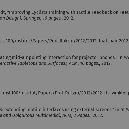
dt, "Improving Cyclists Training with Tactile Feedback on Feet
on Design), Springer, 10 pages.
, 2012.
nst.100/institut/Papers/Prof_Rukzio/2012/2012_bial_haid2012
igating mid-air pointing interaction for projector phones." in
Pr
eractive Tabletops and Surfaces), ACM, 10 pages.
, 2012.
.inst.100/institut/Papers/Prof_Rukzio/2012/2012_its_winkler.
ES: extending mobile interfaces using external screens." in
In P
e and Ubiquitous Multimedia), ACM, 2 Pages.
, 2012.