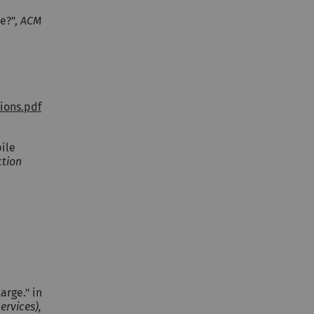
re?",
ACM
ions.pdf
bile
ction
arge." in
ervices),