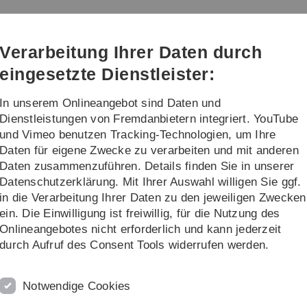
Direkt
Direkt
Direkt
Direkt
Direkt
zur
zum
zum
zur
zur
Hauptnavigation
Inhalt
Funktionsmenü
Fußleiste
Suche
Verarbeitung Ihrer Daten durch
(Sprache,
Drucken,
eingesetzte Dienstleister:
Social
Media)
In unserem Onlineangebot sind Daten und
Institut
Streiflicht
Dienstleistungen von Fremdanbietern integriert. YouTube
und Vimeo benutzen Tracking-Technologien, um Ihre
Daten für eigene Zwecke zu verarbeiten und mit anderen
Publications
Daten zusammenzuführen. Details finden Sie in unserer
Datenschutzerklärung. Mit Ihrer Auswahl willigen Sie ggf.
in die Verarbeitung Ihrer Daten zu den jeweiligen Zwecken
ter Interaction, Prof. Dr Rukzio
ein. Die Einwilligung ist freiwillig, für die Nutzung des
Onlineangebotes nicht erforderlich und kann jederzeit
durch Aufruf des Consent Tools widerrufen werden.
Notwendige Cookies