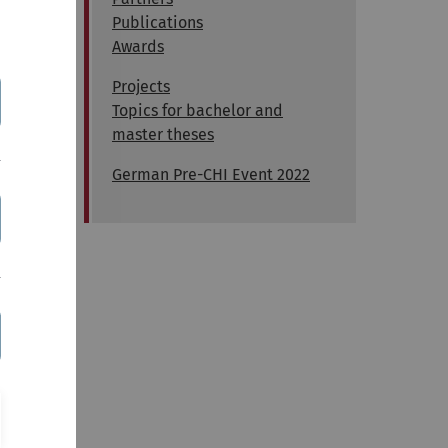
Publications
Awards
hancing
ACM
Projects
Topics for bachelor and
master theses
German Pre-CHI Event 2022
3.pdf
ablet