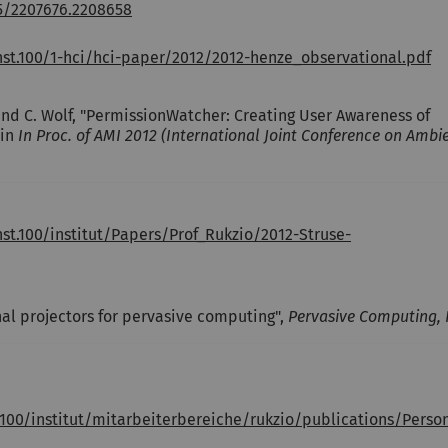
45/2207676.2208658
nst.100/1-hci/hci-paper/2012/2012-henze_observational.pdf
o and C. Wolf, "PermissionWatcher: Creating User Awareness of
 in
In Proc. of AMI 2012 (International Joint Conference on Ambi
st.100/institut/Papers/Prof_Rukzio/2012-Struse-
onal projectors for pervasive computing",
Pervasive Computing, 
.100/institut/mitarbeiterbereiche/rukzio/publications/Pers