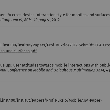
rsen, "A cross-device interaction style for mobiles and surfaces
s Conference), ACM, 10 pages.
, 2012.
.inst.100/institut/Papers/Prof_Rukzio/2012-Schmidt-D-A-Cros
les-and-Surfaces.pdf
ueue up!: user attitudes towards mobile interactions with publi
ional Conference on Mobile and Ubiquitous Multimedia), ACM, 4 
.inst.100/institut/Papers/Prof_Rukzio/MobileATM-Paper-