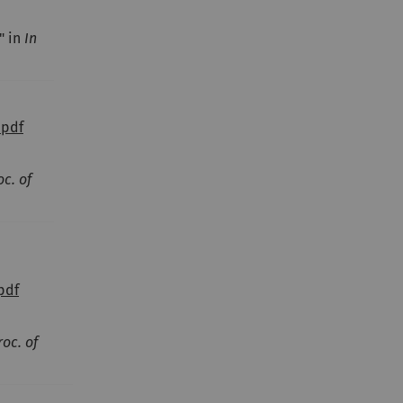
" in
In
.pdf
oc. of
pdf
roc. of