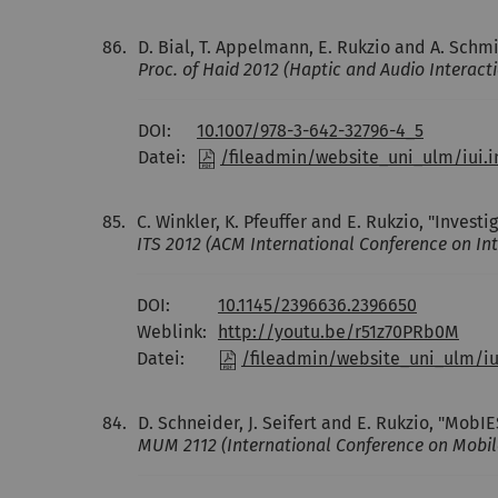
86.
D. Bial, T. Appelmann, E. Rukzio and A. Schmi
Proc. of Haid 2012 (Haptic and Audio Interacti
DOI:
10.1007/978-3-642-32796-4_5
Datei:
/fileadmin/website_uni_ulm/iui.i
85.
C. Winkler, K. Pfeuffer and E. Rukzio, "Invest
ITS 2012 (ACM International Conference on Int
DOI:
10.1145/2396636.2396650
Weblink:
http://youtu.be/r51z70PRb0M
Datei:
/fileadmin/website_uni_ulm/iui
84.
D. Schneider, J. Seifert and E. Rukzio, "MobI
MUM 2112 (International Conference on Mobil