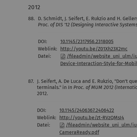
2012
88.
D. Schmidt, J. Seifert, E. Rukzio and H. Gelle
Proc. of DIS '12 (Designing Interactive System
DOI:
10.1145/2317956.2318005
Weblink:
http://youtu.be/Z01Xh23X2mc
Datei:
/fileadmin/website_uni_ulm/iui
Device-Interaction-Style-for-Mobi
87.
J. Seifert, A. De Luca and E. Rukzio, "Don't q
terminals." in
In Proc. of MUM 2012 (Internat
2012.
DOI:
10.1145/2406367.2406422
Weblink:
http://youtu.be/zt-RVzQMsI4
Datei:
/fileadmin/website_uni_ulm/iui
CameraReady.pdf