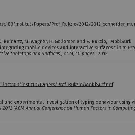
nst.100/institut/Papers/Prof_Rukzio/2012/2012_schneider_m
, C. Reinartz, M. Wagner, H. Gellersen and E. Rukzio, "MobiSurf:
ntegrating mobile devices and interactive surfaces." in
In Pro
tive tabletops and Surfaces), ACM, 10 pages.
, 2012.
.inst.100/institut/Papers/Prof_Rukzio/MobiSurf.pdf
nal and experimental investigation of typing behaviour using v
HI 2012 (ACM Annual Conference on Human Factors in Computin