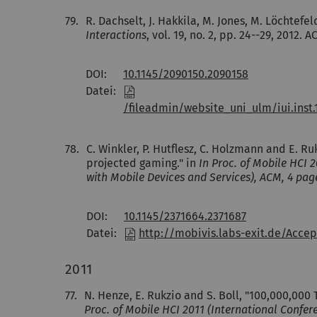
79.
R. Dachselt, J. Hakkila, M. Jones, M. Löchtefel
Interactions
, vol. 19, no. 2, pp. 24--29, 2012. A
DOI:
10.1145/2090150.2090158
Datei:
/fileadmin/website_uni_ulm/iui.inst.
78.
C. Winkler, P. Hutflesz, C. Holzmann and E. Ru
projected gaming." in
In Proc. of Mobile HCI
with Mobile Devices and Services), ACM, 4 pag
DOI:
10.1145/2371664.2371687
Datei:
http://mobivis.labs-exit.de/Acce
2011
77.
N. Henze, E. Rukzio and S. Boll, "100,000,000
Proc. of Mobile HCI 2011 (International Confe