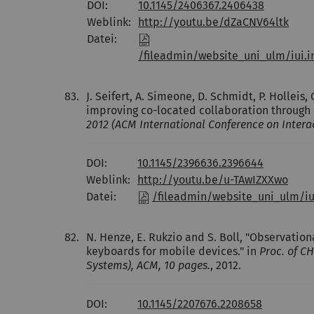
DOI:
10.1145/2406367.2406438
Weblink:
http://youtu.be/dZaCNV64ltk
Datei:
/fileadmin/website_uni_ulm/iui.i
83.
J. Seifert, A. Simeone, D. Schmidt, P. Holleis
improving co-located collaboration through i
2012 (ACM International Conference on Interac
DOI:
10.1145/2396636.2396644
Weblink:
http://youtu.be/u-TAwIZXXwo
Datei:
/fileadmin/website_uni_ulm/iui
82.
N. Henze, E. Rukzio and S. Boll, "Observatio
keyboards for mobile devices." in
Proc. of C
Systems), ACM, 10 pages.
, 2012.
DOI:
10.1145/2207676.2208658