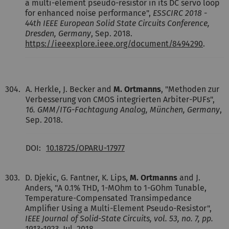
a multi-element pseudo-resistor in its DC servo loop
for enhanced noise performance",
ESSCIRC 2018 -
44th IEEE European Solid State Circuits Conference,
Dresden, Germany
, Sep. 2018.
https://ieeexplore.ieee.org/document/8494290
.
304.
A. Herkle, J. Becker and
M. Ortmanns
, "Methoden zur
Verbesserung von CMOS integrierten Arbiter-PUFs",
16. GMM/ITG-Fachtagung Analog, München, Germany
,
Sep. 2018.
DOI:
10.18725/OPARU-17977
303.
D. Djekic, G. Fantner, K. Lips,
M. Ortmanns
and J.
Anders, "A 0.1% THD, 1-MOhm to 1-GOhm Tunable,
Temperature-Compensated Transimpedance
Amplifier Using a Multi-Element Pseudo-Resistor",
IEEE Journal of Solid-State Circuits, vol. 53, no. 7, pp.
1913-1923
, Jul. 2018.