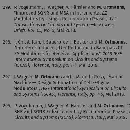
299.
P. Vogelmann, J. Wagner, A. Hänsler and
M. Ortmanns
,
"Improved SQNR and MSA in Incremental ΔΣ
Modulators by Using a Recuperation Phase",
IEEE
Transactions on Circuits and Systems—II: Express
Briefs, Vol. 65, No. 5
, Mai 2018.
298.
J. Chi, A. Jain, J. Sauerbrey, J. Becker and
M. Ortmanns
,
"Interferer Induced Jitter Reduction in Bandpass CT
ΣΔ Modulators for Receiver Applications",
2018 IEEE
International Symposium on Circuits and Systems
(ISCAS), Florence, Italy, pp. 1-4
, Mai 2018.
297.
J. Wagner,
M. Ortmanns
and J. M. de la Rosa, "Man or
Machine — Design Automation of Delta-Sigma
Modulators",
IEEE International Symposium on Circuits
and Systems (ISCAS), Florence, Italy, pp. 1-5
, Mai 2018.
296.
P. Vogelmann, J. Wagner, A. Hänsler and
M. Ortmanns
, 
SNR and SQNR Enhancement by Recuperation Phase",
Circuits and Systems (ISCAS), Florence, Italy
, Mai 2018.