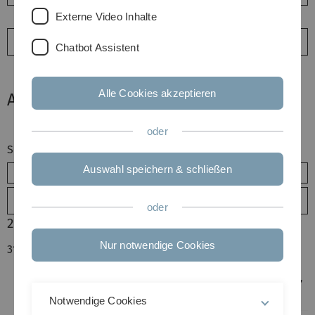
Externe Video Inhalte
Patente
Chatbot Assistent
Alle Cookies akzeptieren
Artikel
oder
Suchbegriff (alle Felder)
Auswahl speichern & schließen
Erweiterte Suche
oder
2019
Nur notwendige Cookies
317.
Y. Luo, A. Jain, J. Wagner and
M. Ortmanns
, "Input
Referred Comparator Noise in SAR ADCs",
IEEE
Transactions on Circuits and Systems II: Express Briefs,
vol. 66, no. 5, pp. 718-722
, Mai 2019.
Notwendige Cookies