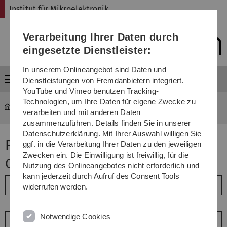
Direkt
Direkt
Direkt
Direkt
Direkt
Institut für Mikroelektronik
zur
zum
zum
zur
zur
Hauptnavigation
Inhalt
Funktionsmenü
Fußleiste
Suche
Verarbeitung Ihrer Daten durch
(Sprache,
Drucken,
eingesetzte Dienstleister:
Social
Media)
In unserem Onlineangebot sind Daten und
Menü
Dienstleistungen von Fremdanbietern integriert.
YouTube und Vimeo benutzen Tracking-
Technologien, um Ihre Daten für eigene Zwecke zu
mikro
...
Prof. Dr.-Ing. M. Ortmanns
verarbeiten und mit anderen Daten
zusammenzuführen. Details finden Sie in unserer
Datenschutzerklärung. Mit Ihrer Auswahl willigen Sie
Publikationen - Prof. Dr.-Ing. M.
ggf. in die Verarbeitung Ihrer Daten zu den jeweiligen
Zwecken ein. Die Einwilligung ist freiwillig, für die
Ortmanns
Nutzung des Onlineangebotes nicht erforderlich und
kann jederzeit durch Aufruf des Consent Tools
Artikel
widerrufen werden.
Notwendige Cookies
Bücher