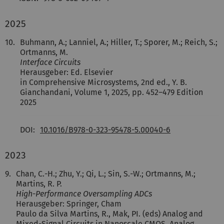
2025
10.
Buhmann, A.; Lanniel, A.; Hiller, T.; Sporer, M.; Reich, S.;
Ortmanns, M.
Interface Circuits
Herausgeber: Ed. Elsevier
in Comprehensive Microsystems, 2nd ed., Y. B.
Gianchandani, Volume 1, 2025, pp. 452–479 Edition
2025
DOI:
10.1016/B978-0-323-95478-5.00040-6
2023
9.
Chan, C.-H.; Zhu, Y.; Qi, L.; Sin, S.-W.; Ortmanns, M.;
Martins, R. P.
High-Performance Oversampling ADCs
Herausgeber: Springer, Cham
Paulo da Silva Martins, R., Mak, PI. (eds) Analog and
Mixed-Signal Circuits in Nanoscale CMOS. Analog