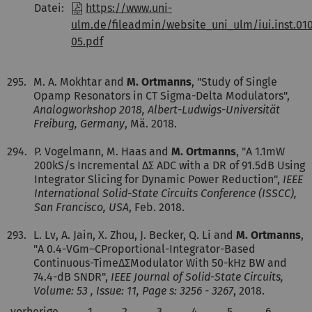
Datei:
https://www.uni-
ulm.de/fileadmin/website_uni_ulm/iui.inst.0
05.pdf
295.
M. A. Mokhtar and
M. Ortmanns
, "Study of Single
Opamp Resonators in CT Sigma-Delta Modulators",
Analogworkshop 2018, Albert-Ludwigs-Universität
Freiburg, Germany
, Mä. 2018.
294.
P. Vogelmann, M. Haas and
M. Ortmanns
, "A 1.1mW
200kS/s Incremental ΔΣ ADC with a DR of 91.5dB Using
Integrator Slicing for Dynamic Power Reduction",
IEEE
International Solid-State Circuits Conference (ISSCC),
San Francisco, USA
, Feb. 2018.
293.
L. Lv, A. Jain, X. Zhou, J. Becker, Q. Li and
M. Ortmanns
,
"A 0.4-VGm–CProportional-Integrator-Based
Continuous-TimeΔΣModulator With 50-kHz BW and
74.4-dB SNDR",
IEEE Journal of Solid-State Circuits,
Volume: 53 , Issue: 11, Page s: 3256 - 3267
, 2018.
vorherige
1
2
3
4
5
6