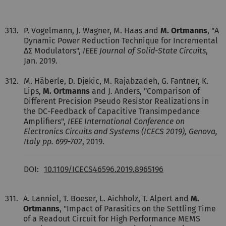
313.
P. Vogelmann, J. Wagner, M. Haas and
M. Ortmanns
, "A
Dynamic Power Reduction Technique for Incremental
ΔΣ Modulators",
IEEE Journal of Solid-State Circuits
,
Jan. 2019.
312.
M. Häberle, D. Djekic, M. Rajabzadeh, G. Fantner, K.
Lips,
M. Ortmanns
and J. Anders, "Comparison of
Different Precision Pseudo Resistor Realizations in
the DC-Feedback of Capacitive Transimpedance
Ampliﬁers",
IEEE International Conference on
Electronics Circuits and Systems (ICECS 2019), Genova,
Italy pp. 699-702
, 2019.
DOI:
10.1109/ICECS46596.2019.8965196
311.
A. Lanniel, T. Boeser, L. Aichholz, T. Alpert and
M.
Ortmanns
, "Impact of Parasitics on the Settling Time
of a Readout Circuit for High Performance MEMS