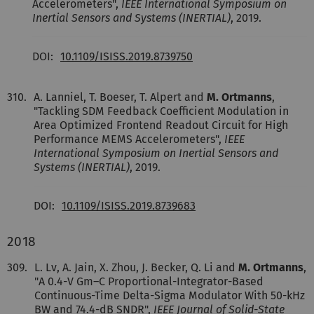
Accelerometers",
IEEE International Symposium on
Inertial Sensors and Systems (INERTIAL)
, 2019.
DOI:
10.1109/ISISS.2019.8739750
310.
A. Lanniel, T. Boeser, T. Alpert and
M. Ortmanns
,
"Tackling SDM Feedback Coefficient Modulation in
Area Optimized Frontend Readout Circuit for High
Performance MEMS Accelerometers",
IEEE
International Symposium on Inertial Sensors and
Systems (INERTIAL)
, 2019.
DOI:
10.1109/ISISS.2019.8739683
2018
309.
L. Lv, A. Jain, X. Zhou, J. Becker, Q. Li and
M. Ortmanns
,
"A 0.4-V Gm–C Proportional-Integrator-Based
Continuous-Time Delta-Sigma Modulator With 50-kHz
BW and 74.4-dB SNDR",
IEEE Journal of Solid-State