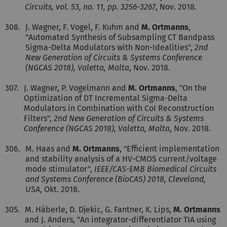
Circuits, vol. 53, no. 11, pp. 3256-3267
, Nov. 2018.
308.
J. Wagner, F. Vogel, F. Kuhm and
M. Ortmanns
,
"Automated Synthesis of Subsampling CT Bandpass
Sigma-Delta Modulators with Non-Idealities",
2nd
New Generation of Circuits & Systems Conference
(NGCAS 2018), Valetta, Malta
, Nov. 2018.
307.
J. Wagner, P. Vogelmann and
M. Ortmanns
, "On the
Optimization of DT Incremental Sigma-Delta
Modulators in Combination with CoI Reconstruction
Filters",
2nd New Generation of Circuits & Systems
Conference (NGCAS 2018), Valetta, Malta
, Nov. 2018.
306.
M. Haas and
M. Ortmanns
, "Efficient implementation
and stability analysis of a HV-CMOS current/voltage
mode stimulator",
IEEE/CAS-EMB Biomedical Circuits
and Systems Conference (BioCAS) 2018, Cleveland,
USA
, Okt. 2018.
305.
M. Häberle, D. Djekic, G. Fantner, K. Lips,
M. Ortmanns
and J. Anders, "An integrator-differentiator TIA using