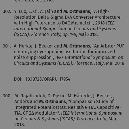
302.
Y. Luo, L. Qi, A. Jain and
M. Ortmanns
, "A High-
Resolution Delta-Sigma D/A Converter Architecture
with High Tolerance to DAC Mismatch",
2018 IEEE
International Symposium on Circuits and Systems
(ISCAS), Florence, Italy, pp. 1-5
, Mai 2018.
301.
A. Herkle, J. Becker and
M. Ortmanns
, "An Arbiter PUF
employing eye-opening oscillation for improved
noise suppression",
IEEE International Symposium on
Circuits and Systems (ISCAS), Florence, Italy
, Mai 2018.
DOI:
10.18725/OPARU-17954
300.
M. Rajabzadeh, D. Djekic, M. Häberle, J. Becker, J.
Anders and
M. Ortmanns
, "Comparison Study of
Integrated Potentiostats: Resistive-TIA, Capacitive-
TIA, CT Σ∆ Modulator",
IEEE International Symposium
on Circuits & Systems (ISCAS), Florence, Italy
, Mai
2018.