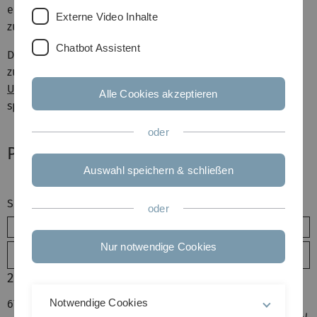
einfach ein Email und wir senden Ihnen dann eine Kopie
Externe Video Inhalte
zum persönlichen Gebrauch zu.
Chatbot Assistent
Die Dissertationen der ehemaligen Mitarbeiter finden Sie
zum großen Teil im
OPen Access Repositorium der
Universität Ulm (OPARU)
. Falls etwas nicht vorhanden ist,
Alle Cookies akzeptieren
sprechen Sie uns bitte ebenfalls an.
oder
Publikationssuche
Auswahl speichern & schließen
Suchbegriff (alle Felder)
oder
Nur notwendige Cookies
Erweiterte Suche
2025
Notwendige Cookies
670.
Deutscher, Joachim; Enderes, Tarik