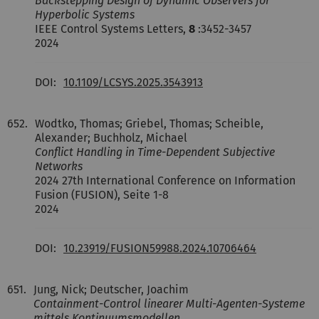
Backstepping Design of Dynamic Observers for
Hyperbolic Systems
IEEE Control Systems Letters,
8
:3452-3457
2024
DOI:
10.1109/LCSYS.2025.3543913
652.
Wodtko, Thomas; Griebel, Thomas; Scheible,
Alexander; Buchholz, Michael
Conflict Handling in Time-Dependent Subjective
Networks
2024 27th International Conference on Information
Fusion (FUSION), Seite 1-8
2024
DOI:
10.23919/FUSION59988.2024.10706464
651.
Jung, Nick; Deutscher, Joachim
Containment-Control linearer Multi-Agenten-Systeme
mittels Kontinuumsmodellen