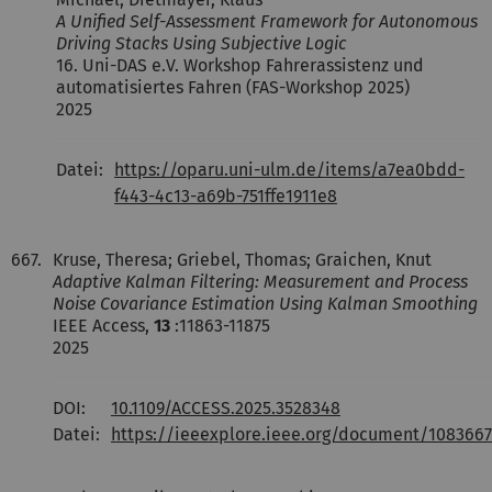
A Unified Self-Assessment Framework for Autonomous
Driving Stacks Using Subjective Logic
16. Uni-DAS e.V. Workshop Fahrerassistenz und
automatisiertes Fahren (FAS-Workshop 2025)
2025
Datei:
https://oparu.uni-ulm.de/items/a7ea0bdd-
f443-4c13-a69b-751ffe1911e8
667.
Kruse, Theresa; Griebel, Thomas; Graichen, Knut
Adaptive Kalman Filtering: Measurement and Process
Noise Covariance Estimation Using Kalman Smoothing
IEEE Access,
13
:11863-11875
2025
DOI:
10.1109/ACCESS.2025.3528348
Datei:
https://ieeexplore.ieee.org/document/108366