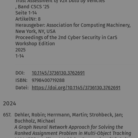
Trust Assessment of V2X Data by Vehicles
, Band CSCS '25
Seite 1-14
ArtikelNr: 8
Herausgeber: Association for Computing Machinery,
New York, NY, USA
Proceedings of the 2nd Cyber Security in CarS
Workshop Edition
2025
1-14
DOI:
10.1145/3736130.3762691
ISBN:
9798400719288
Datei:
https://doi.org/10.1145/3736130.3762691
2024
657.
Dehler, Robin; Herrmann, Martin; Strohbeck, Jan;
Buchholz, Michael
A Graph Neural Network Approach for Solving the
Ranked Assignment Problem in Multi-Object Tracking