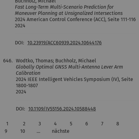
Buchholz, Michael
Fast Long-Term Multi-Scenario Prediction for
Maneuver Planning at Unsignalized Intersections
2024 American Control Conference (ACC), Seite 111-116
2024
DOI:
10.23919/ACC60939.2024.10644176
646.
Wodtko, Thomas; Buchholz, Michael
Globally Optimal GNSS Multi-Antenna Lever Arm
Calibration
2024 IEEE Intelligent Vehicles Symposium (IV), Seite
1800-1807
2024
DOI:
10.1109/IV55156.2024.10588448
1
2
3
4
5
6
7
8
9
10
…
nächste