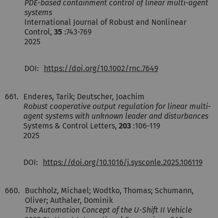
PDE-based containment control of linear multi-agent
systems
International Journal of Robust and Nonlinear
Control,
35
:743-769
2025
DOI:
https://doi.org/10.1002/rnc.7649
661.
Enderes, Tarik; Deutscher, Joachim
Robust cooperative output regulation for linear multi-
agent systems with unknown leader and disturbances
Systems & Control Letters,
203
:106-119
2025
DOI:
https://doi.org/10.1016/j.sysconle.2025.106119
660.
Buchholz, Michael; Wodtko, Thomas; Schumann,
Oliver; Authaler, Dominik
The Automation Concept of the U-Shift II Vehicle