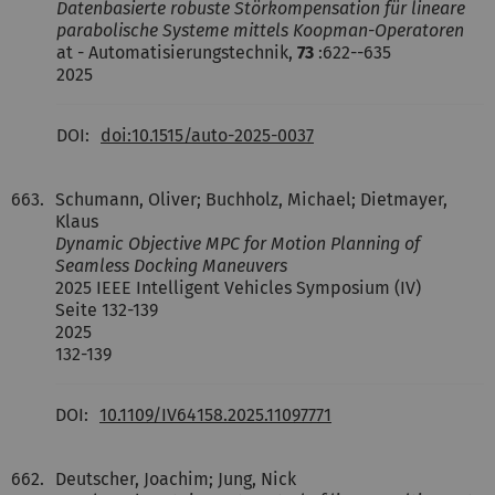
Datenbasierte robuste Störkompensation für lineare
parabolische Systeme mittels Koopman-Operatoren
at - Automatisierungstechnik,
73
:622--635
2025
DOI:
doi:10.1515/auto-2025-0037
663.
Schumann, Oliver; Buchholz, Michael; Dietmayer,
Klaus
Dynamic Objective MPC for Motion Planning of
Seamless Docking Maneuvers
2025 IEEE Intelligent Vehicles Symposium (IV)
Seite 132-139
2025
132-139
DOI:
10.1109/IV64158.2025.11097771
662.
Deutscher, Joachim; Jung, Nick