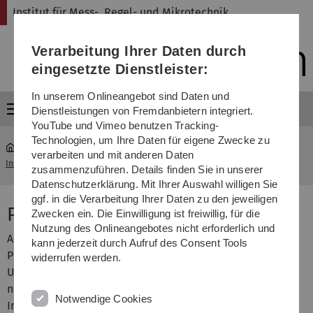
Direkt
Direkt
Direkt
Direkt
Direkt
Institut für Mess-, Regel- und Mikrotechnik
zur
zum
zum
zur
zur
Hauptnavigation
Inhalt
Funktionsmenü
Fußleiste
Suche
Verarbeitung Ihrer Daten durch
(Sprache,
Drucken,
eingesetzte Dienstleister:
Social
Media)
In unserem Onlineangebot sind Daten und
Menü
Dienstleistungen von Fremdanbietern integriert.
YouTube und Vimeo benutzen Tracking-
Technologien, um Ihre Daten für eigene Zwecke zu
verarbeiten und mit anderen Daten
Institut für Mess-, Regel- u. Mikrotechnik
...
Publikationen
zusammenzuführen. Details finden Sie in unserer
Datenschutzerklärung. Mit Ihrer Auswahl willigen Sie
ggf. in die Verarbeitung Ihrer Daten zu den jeweiligen
Publikationen
Zwecken ein. Die Einwilligung ist freiwillig, für die
Nutzung des Onlineangebotes nicht erforderlich und
Auf dieser Seite finden Sie nach Jahren geordnet die
kann jederzeit durch Aufruf des Consent Tools
Publikationen des Instituts. Aus Gründen des
widerrufen werden.
Urheberrechts können wir die Paper und Beiträge leider
nicht komplett frei in das Internet stellen. Wenn Sie
Notwendige Cookies
Interesse an einem Beitrag haben, schicken Sie uns doch