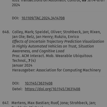
IEEE Transactions on Automatic Control,
69
:8774-8781
2024
DOI:
10.1109/TAC.2024.3414708
648.
Colley, Mark; Speidel, Oliver; Strohbeck, Jan; Rixen,
Jan Ole; Belz, Jan Henry; Rukzio, Enrico
Effects of Uncertain Trajectory Prediction Visualization
in Highly Automated Vehicles on Trust, Situation
Awareness, and Cognitive Load
Proc. ACM Interact. Mob. Wearable Ubiquitous
Technol.,
7
(4)
Januar 2024
Herausgeber: Association for Computing Machinery
DOI:
10.1145/3631408
Datei:
https://doi.org/10.1145/3631408
647.
Mertens, Max Bastian; Ruof, Jona; Strohbeck, Jan;