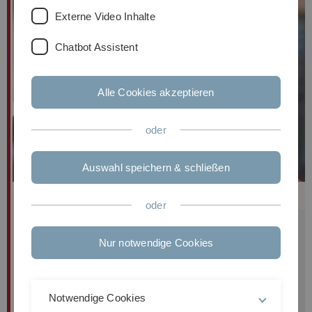
Externe Video Inhalte
Chatbot Assistent
Alle Cookies akzeptieren
oder
Auswahl speichern & schließen
M.Sc.
Simon
Volpert
oder
https://svolpert.eu
Nur notwendige Cookies
Technischer Mitarbeiter
Albert-Einstein-Allee 43
89081
Ulm
Notwendige Cookies