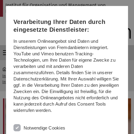
Direkt
Direkt
Direkt
Direkt
Direkt
Institut für Organisation und Management von
zur
zum
zum
zur
zur
Informationssystemen
Hauptnavigation
Inhalt
Funktionsmenü
Fußleiste
Suche
Verarbeitung Ihrer Daten durch
(Sprache,
Drucken,
eingesetzte Dienstleister:
Social
Media)
In unserem Onlineangebot sind Daten und
Dienstleistungen von Fremdanbietern integriert.
Menü
YouTube und Vimeo benutzen Tracking-
Technologien, um Ihre Daten für eigene Zwecke zu
verarbeiten und mit anderen Daten
zusammenzuführen. Details finden Sie in unserer
Institut für Organisation und Management von
Simon
Datenschutzerklärung. Mit Ihrer Auswahl willigen Sie
...
Informationssystemen
Volpert
ggf. in die Verarbeitung Ihrer Daten zu den jeweiligen
Zwecken ein. Die Einwilligung ist freiwillig, für die
Nutzung des Onlineangebotes nicht erforderlich und
kann jederzeit durch Aufruf des Consent Tools
widerrufen werden.
Notwendige Cookies