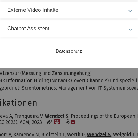
rte vorherige Funktionen:
Externe Video Inhalte
2023: Mitglied: EURASIP Special Area Team (SAT) on Biometrics
024: Mitglied: Europol EC3: Criminal Use of Information Hiding
016: Mitglied: Arbeitskreis kritische Informations- und Kommu
Chatbot Assistent
ement für Informationssicherheit, SECMGT
2015: Mitglied: EU NIS Public-Private Platform Working Group 
g the AoI (Area of Interest) on Trustworthy (Hyperconnected) 
Datenschutz
chung
netzensur (Messung und Zensurumgehung)
rk Information Hiding (Network Covert Channels) und speziel
geordnet: Scientometrics, Management von IT-Systemen sowie
ikationen
eva A, Franqueira V,
Wendzel S
. Proceedings of the European 
[DOI]
[Datei]
ICC 2023). ACM; 2023
orr V, Kamenev N, Bleistein T, Werth D,
Wendzel S
, Weigold T