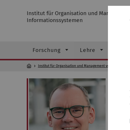
Institut für Organisation und Managemen
Informationssystemen
Forschung
Lehre
Insti
Institut für Organisation und Management von Informati
Übe
Steffen
Kommunik
in Hagen
Worms un
Fakultä
Fraunhof