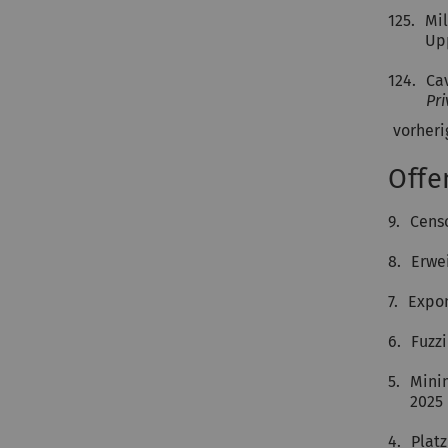
125.
Mil
Up
124.
Ca
Pr
vorheri
Offe
9.
Censo
8.
Erwe
7.
Expon
6.
Fuzz
5.
Minim
2025
4.
Platz