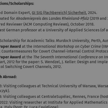
ions/Scholarships:
ed Domain Expert,
GI SIG (Fachbereich) Sicherheit
, 2024.
ated for
Akademiepreis des Landes Rheinland-Pfalz
(2019 and 
red Reviewer (ACM Computing Reviews), October 2018.
st German professor at a University of Applied Sciences (of a
Scholarship for Academic Talks:
Murdoch University
, Perth, Au
Paper Award
at the
International Workshop on Cyber Crime
(IWC
 Countermeasures for Covert Channel-internal Control Protocol
Paper Award
at the
The Seventh International Conference on In
art, 2012 for the paper: S. Wendzel, J. Keller: Design and Im
ol Switching Covert Channels, 2012.
h Abroad:
: Visiting colleagues at Technical University of Warsaw, Warsa
czyk).
: Visiting colleagues at CentraleSupélec, Rennes, France (host:
2022: Visiting researcher at Institute for Applied Mathematic
, Italy (host: Dr. Luca Caviglione).