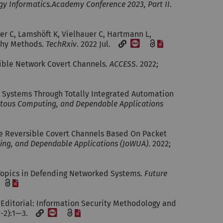
gy Informatics.Academy Conference 2023, Part II
.
zer C, Lamshöft K, Vielhauer C, Hartmann L,
[DOI]
[Datei]
phy Methods.
TechRxiv
. 2022 Jul.
rsible Network Covert Channels.
ACCESS
. 2022;
ol Systems Through Totally Integrated Automation
uitous Computing, and Dependable Applications
ve Reversible Covert Channels Based On Packet
ting, and Dependable Applications (JoWUA)
. 2022;
Topics in Defending Networked Systems.
Future
DOI]
[Datei]
t Editorial: Information Security Methodology and
[DOI]
[Datei]
(1-2):1—3.