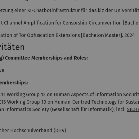
zung einer KI-Chatbotinfrastruktur für das kiz der Universit
t Channel Amplification for Censorship Circumvention [Bache
ation of Tor Obfuscation Extensions [Bachelor/Master]. 2024
vitäten
ng) Committee Memberships and Roles:
ve
emberships:
TC11 Working Group 12 on Human Aspects of Information Securi
TC13 Working Group 10 on Human-Centred Technology for Sustai
 Informatics Society (Gesellschaft für Informatik), incl.
SICH
cher Hochschulverband (DHV)