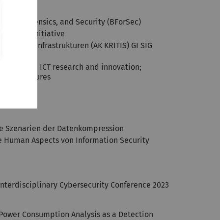
, Data Forensics, and Security (BForSec)
 (CUIng) Initiative
nikationsinfrastrukturen (AK KRITIS) GI SIG
3 on Secure ICT research and innovation;
Infrastructures
le Szenarien der Datenkompression
 Human Aspects von Information Security
Interdisciplinary Cybersecurity Conference 2023
. Power Consumption Analysis as a Detection