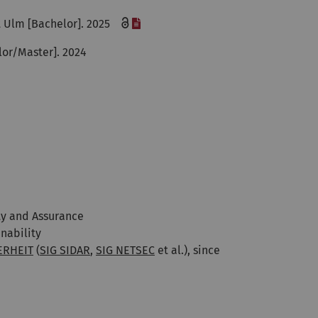
[Datei]
ät Ulm [Bachelor]. 2025
lor/Master]. 2024
ty and Assurance
nability
ERHEIT
(
SIG SIDAR
,
SIG NETSEC
et al.), since