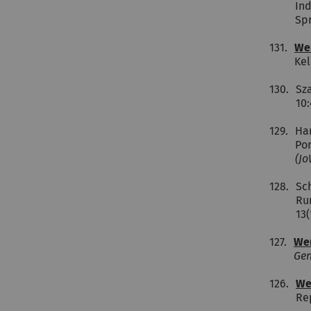
Ind
Sp
131.
We
Kel
130.
Sz
10
129.
Ha
Por
(J
128.
Sc
Ru
13
127.
We
Gen
126.
We
Re