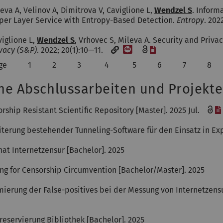
eva A, Velinov A, Dimitrova V, Caviglione L,
Wendzel S
. Inform
per Layer Service with Entropy-Based Detection.
Entropy
. 20
viglione L,
Wendzel S
, Vrhovec S, Mileva A. Security and Priva
[DOI]
[Datei]
ivacy (S&P)
. 2022; 20(1):10—11.
ge
1
2
3
4
5
6
7
8
ne Abschlussarbeiten und Projekte
rship Resistant Scientific Repository [Master]. 2025 Jul.
iterung bestehender Tunneling-Software für den Einsatz in E
at Internetzensur [Bachelor]. 2025
ing for Censorship Circumvention [Bachelor/Master]. 2025
ierung der False-positives bei der Messung von Internetzens
reservierung Bibliothek [Bachelor]. 2025