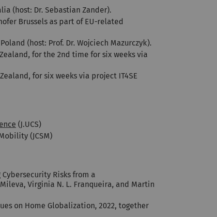
lia (host: Dr. Sebastian Zander).
nhofer Brussels as part of EU-related
Poland (host: Prof. Dr. Wojciech Mazurczyk).
Zealand, for the 2nd time for six weeks via
Zealand, for six weeks via project IT4SE
ience
(J.UCS)
Mobility (JCSM)
g Cybersecurity Risks from a
Mileva, Virginia N. L. Franqueira, and Martin
sues on Home Globalization, 2022, together