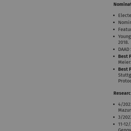
Nominat
Elect
Nomin
Featu
Younge
2018.
DAAD 
Best 
Meier:
Best 
Stuttg
Protoc
Researc
4/2023
Mazur
3/2023
11-12/
Genova