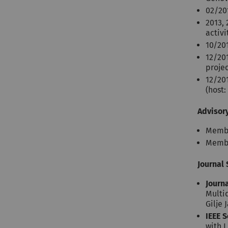
02/201
2013, 
activi
10/201
12/20
proje
12/20
(host
Advisor
Membe
Member
Journal 
Journ
Multid
Gilje 
IEEE S
with 