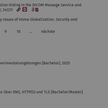
ation Hiding in the DICOM Message Service and
[DOI]
[Datei]
22; 24(2)1
cy Issues of Home Globalization.
Security and
9
10
…
nächste
[Datei]
xperimentalumgebungen [Bachelor]. 2025
ur über DNS, HTTP(S) und TLS [Bachelor/Master].