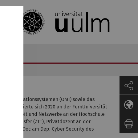
 von Informationssystemen (OMI) sowie das
Er habilitierte sich 2020 an der FernUniversität
r IT-Sicherheit und Netzwerke an der Hochschule
 und Transfer (ZTT), Privatdozent an der
 sowie PostDoc am Dep. Cyber Security des