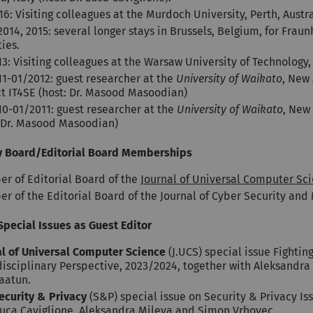
6: Visiting colleagues at the Murdoch University, Perth, Austra
2014, 2015: several longer stays in Brussels, Belgium, for Frau
ties.
3: Visiting colleagues at the Warsaw University of Technology, 
11-01/2012: guest researcher at the
University of Waikato
, New 
ct IT4SE (host: Dr. Masood Masoodian)
10-01/2011: guest researcher at the
University of Waikato
, New 
: Dr. Masood Masoodian)
y Board/Editorial Board Memberships
r of Editorial Board of the
Journal of Universal Computer Sc
 of the Editorial Board of the Journal of Cyber Security and 
Special Issues as Guest Editor
al of Universal Computer Science
(J.UCS) special issue Fightin
isciplinary Perspective, 2023/2024, together with Aleksandra 
Jaatun.
ecurity & Privacy
(S&P) special issue on Security & Privacy Is
Luca Caviglione, Aleksandra Mileva and Simon Vrhovec.