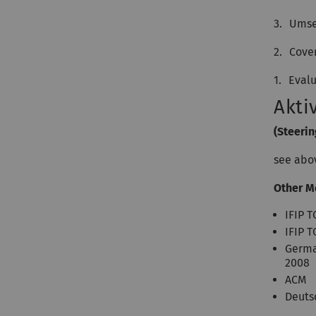
3.
Umset
2.
Cover
1.
Evalu
Akti
(Steeri
see abo
Other M
IFIP 
IFIP 
German
2008
ACM
Deuts