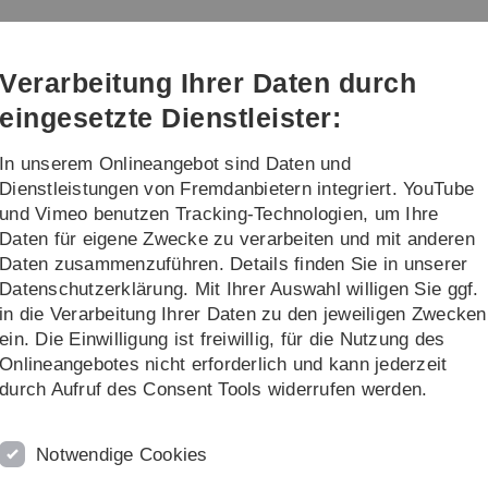
Direkt
Direkt
Direkt
Direkt
Direkt
zur
zum
zum
zur
zur
t von
Hauptnavigation
Inhalt
Funktionsmenü
Fußleiste
Suche
Verarbeitung Ihrer Daten durch
(Sprache,
Drucken,
eingesetzte Dienstleister:
Social
Media)
In unserem Onlineangebot sind Daten und
tut
Dienstleistungen von Fremdanbietern integriert. YouTube
und Vimeo benutzen Tracking-Technologien, um Ihre
Daten für eigene Zwecke zu verarbeiten und mit anderen
onssystemen
Institut
Mitarbeiter
Prof. Dr. Steffen Wendzel
Daten zusammenzuführen. Details finden Sie in unserer
Datenschutzerklärung. Mit Ihrer Auswahl willigen Sie ggf.
r
in die Verarbeitung Ihrer Daten zu den jeweiligen Zwecken
ein. Die Einwilligung ist freiwillig, für die Nutzung des
 Wendzel leitet das Institut für Organisation und Management
Onlineangebotes nicht erforderlich und kann jederzeit
ations- und Informationszentrums (kiz) der Universität Ulm. 
durch Aufruf des Consent Tools widerrufen werden.
, an der er 2013 auch promovierte. Zuvor war er Professor fü
d dort wissenschaftlicher Leiter des Zentrums für Technologie
Notwendige Cookies
t für Mathematik und Informatik der FernUniversität in Hagen
er FKIE in Bonn.