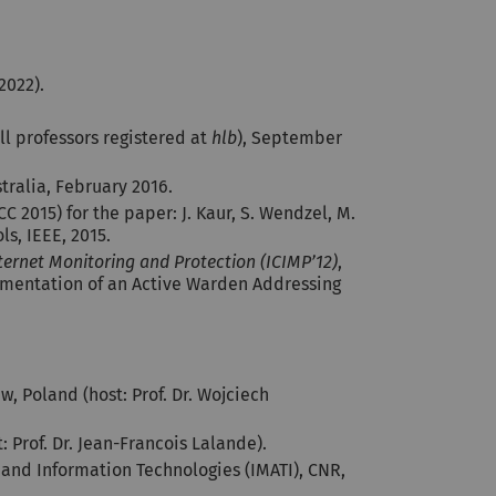
2022).
ll professors registered at
hlb
), September
stralia, February 2016.
C 2015) for the paper: J. Kaur, S. Wendzel, M.
s, IEEE, 2015.
ternet Monitoring and Protection (ICIMP’12)
,
plementation of an Active Warden Addressing
w, Poland (host: Prof. Dr. Wojciech
 Prof. Dr. Jean-Francois Lalande).
s and Information Technologies (IMATI), CNR,