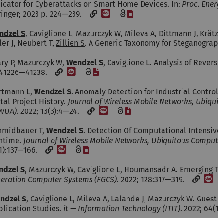
icator for Cyberattacks on Smart Home Devices. In:
Proc. Ener
[DOI]
[Datei]
ringer; 2023 p. 224—239.
ndzel S
, Caviglione L, Mazurczyk W, Mileva A, Dittmann J, Krät
ler J, Neubert T,
Zillien S
. A Generic Taxonomy for Steganogra
ary P, Mazurczyk W,
Wendzel S
, Caviglione L. Analysis of Reve
[DOI]
[Datei]
:41226—41238.
rtmann L,
Wendzel S
. Anomaly Detection for Industrial Contr
tal Project History.
Journal of Wireless Mobile Networks, Ubiq
[DOI]
[Datei]
oWUA)
. 2022; 13(3):4—24.
hmidbauer T,
Wendzel S
. Detection Of Computational Intensi
ntime.
Journal of Wireless Mobile Networks, Ubiquitous Compu
[DOI]
[Datei]
(1):137—166.
ndzel S
, Mazurczyk W, Caviglione L, Houmansadr A. Emerging 
[
eration Computer Systems (FGCS)
. 2022; 128:317—319.
ndzel S
, Caviglione L, Mileva A, Lalande J, Mazurczyk W. Gues
plication Studies.
it — Information Technology (ITIT)
. 2022; 64