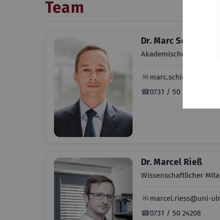
Team
Dr. Marc Schickler
Akademischer Rat
✉
marc.schickler@uni-
☎
0731 / 50 24230
Dr. Marcel Rieß
Wissenschaftlicher Mita
✉
marcel.riess@uni-ul
☎
0731 / 50 24208