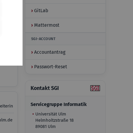
›
GitLab
›
Mattermost
rmatik
SGI-ACCOUNT
-
›
Accountantrag
›
Passwort-Reset
Kontakt SGI
Servicegruppe Informatik
eiterin
•
Universität Ulm
ulm.de
Helmholtzstraße 18
89081 Ulm