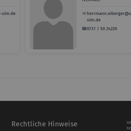
i-ulm.de
✉
herrmann.eiberger@u
ulm.de
☎
0731 / 50 24220
Rechtliche Hinweise
In
ht