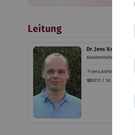
Leitung
Dr. Jens Kohlmeyer
Akademischer Direktor
✉
jens.kohlmeyer@uni
☎
0731 / 50 24212