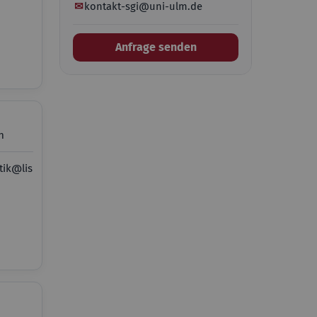
✉
kontakt-sgi@uni-ulm.de
Anfrage senden
n
tik@lis