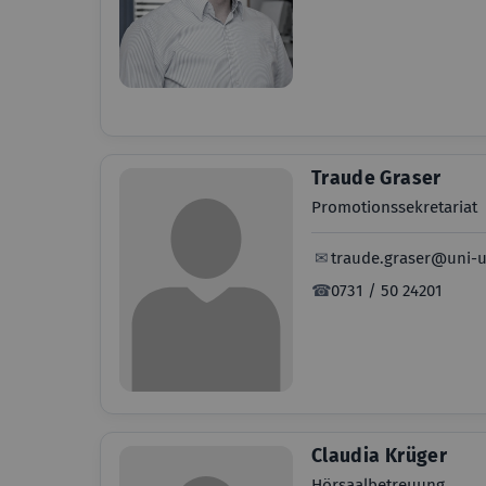
Traude Graser
Promotionssekretariat
✉
traude.graser@uni-
☎
0731 / 50 24201
Claudia Krüger
Hörsaalbetreuung