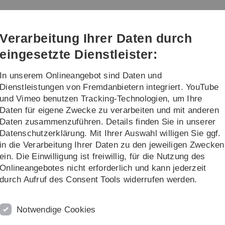
Direkt
Direkt
Direkt
Direkt
Direkt
zur
zum
zum
zur
zur
Informatik
Hauptnavigation
Inhalt
Funktionsmenü
Fußleiste
Suche
Verarbeitung Ihrer Daten durch
(Sprache,
Drucken,
eingesetzte Dienstleister:
Social
Media)
In unserem Onlineangebot sind Daten und
ices
Lehre
Dienstleistungen von Fremdanbietern integriert. YouTube
und Vimeo benutzen Tracking-Technologien, um Ihre
Daten für eigene Zwecke zu verarbeiten und mit anderen
I
Team
Daten zusammenzuführen. Details finden Sie in unserer
Datenschutzerklärung. Mit Ihrer Auswahl willigen Sie ggf.
in die Verarbeitung Ihrer Daten zu den jeweiligen Zwecken
ein. Die Einwilligung ist freiwillig, für die Nutzung des
GI
Onlineangebotes nicht erforderlich und kann jederzeit
durch Aufruf des Consent Tools widerrufen werden.
partnerinnen und Ansprechpartner der Servicegruppe
Notwendige Cookies