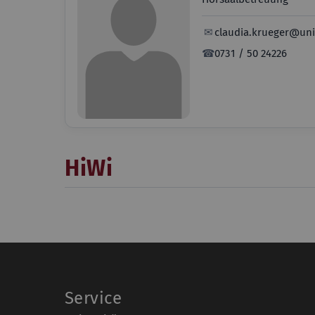
✉
claudia.krueger@un
☎
0731 / 50 24226
HiWi
Service