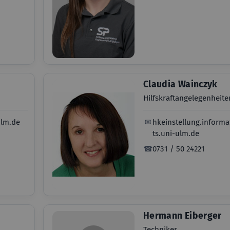
Claudia Wainczyk
Hilfskraftangelegenheite
ulm.de
✉
hkeinstellung.informa
ts.uni-ulm.de
☎
0731 / 50 24221
Hermann Eiberger
Techniker