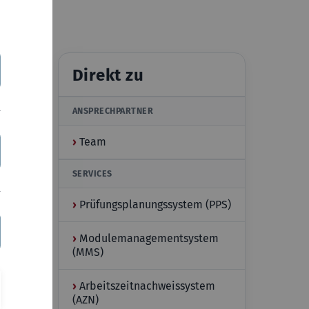
Direkt zu
ANSPRECHPARTNER
›
Team
SERVICES
›
Prüfungsplanungssystem (PPS)
›
Modulemanagementsystem
(MMS)
›
Arbeitszeitnachweissystem
(AZN)