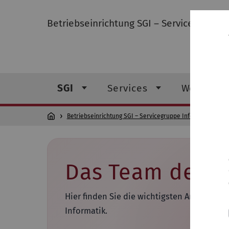
Betriebseinrichtung SGI – Servicegruppe 
SGI
Services
Web-Serv
Betriebseinrichtung SGI – Servicegruppe Informatik
SG
Das Team der S
Hier finden Sie die wichtigsten Ansprech
Informatik.