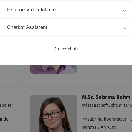
Externe Video Inhalte
Dr. Markus Maucher
Chatbot Assistent
Studienfachberater Info
ulm.de
✉
markus.maucher@uni
Datenschutz
ulm.de
☎
0731 / 50 24106
M.Sc. Sabrina Böhm
rbeiter
Wissenschaftliche Mitarb
m.de
✉
sabrina.boehm@uni-
☎
0731 / 50 24174