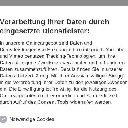
Direkt
Direkt
Direkt
Direkt
Direkt
zur
zum
zum
zur
zur
Hauptnavigation
Inhalt
Funktionsmenü
Fußleiste
Suche
Verarbeitung Ihrer Daten durch
(Sprache,
Drucken,
eingesetzte Dienstleister:
Social
Media)
In unserem Onlineangebot sind Daten und
ng
Institute
Dienstleistungen von Fremdanbietern integriert. YouTube
und Vimeo benutzen Tracking-Technologien, um Ihre
Daten für eigene Zwecke zu verarbeiten und mit anderen
essors
Robert Fischer
Daten zusammenzuführen. Details finden Sie in unserer
Datenschutzerklärung. Mit Ihrer Auswahl willigen Sie ggf.
in die Verarbeitung Ihrer Daten zu den jeweiligen Zwecken
r
ein. Die Einwilligung ist freiwillig, für die Nutzung des
Onlineangebotes nicht erforderlich und kann jederzeit
durch Aufruf des Consent Tools widerrufen werden.
ssor for communications and signal theory at the University of
Notwendige Cookies
e courses on signals and systems and on digital communicati