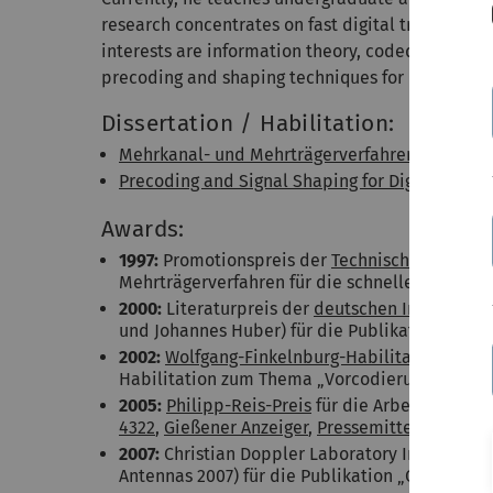
research concentrates on fast digital transmissi
interests are information theory, coded modulat
precoding and shaping techniques for high-rate 
Dissertation / Habilitation:
Mehrkanal- und Mehrträgerverfahren für die sc
Precoding and Signal Shaping for Digital Trans
Awards:
1997:
Promotionspreis der
Technischen Fakultä
Mehrträgerverfahren für die schnelle digitale
2000:
Literaturpreis der
deutschen Information
und Johannes Huber) für die Publikation „Mult
2002:
Wolfgang-Finkelnburg-Habilitationspreis
Habilitation zum Thema „Vorcodierung und Sig
2005:
Philipp-Reis-Preis
für die Arbeiten zu Vo
4322
,
Gießener Anzeiger
,
Pressemitteilung des
2007:
Christian Doppler Laboratory Industria
Antennas 2007) für die Publikation „Out-of-B