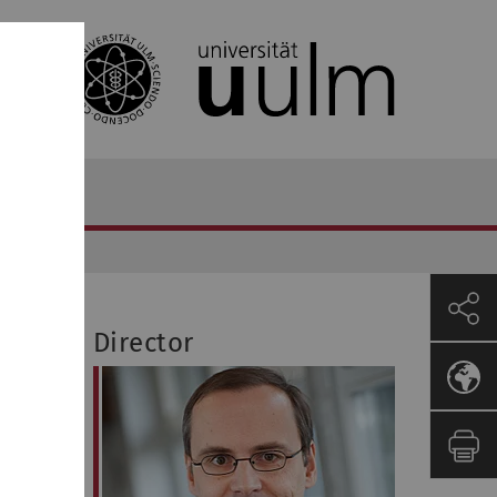
Director
 Ulm,
ons. His