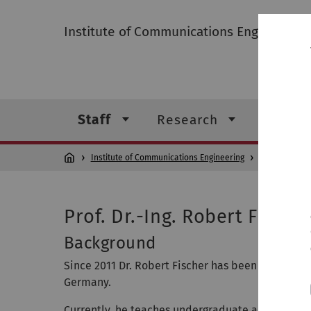
Institute of Communications Engineering
Staff
Research
Teachi
Institute of Communications Engineering
Staff
Prof
Prof. Dr.-Ing. Robert Fische
Background
Since 2011 Dr. Robert Fischer has been full profe
Germany.
Currently, he teaches undergraduate and graduat