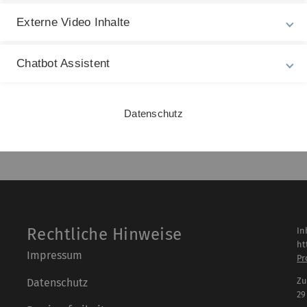
tional OFDM Workshop 2012 für die Publikation „Peak-to-Ave
als: Transmitter-Side Tone Reservation vs. Receiver-Side
Externe Video Inhalte
Chatbot Assistent
Datenschutz
Rechtliche Hinweise
In
ht
Impressum
Pr
Zu
Datenschutz
29