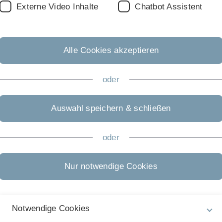
Externe Video Inhalte
Chatbot Assistent
on including single- and multicarrier modulation techniques. 
ion, digital communications and signal processing, and especi
transmission schemes.
Alle Cookies akzeptieren
hnelle digitale Übertragung im Ortsanschlußleitungsnetz
oder
mission
Auswahl speichern & schließen
t
für die Dissertation zum Thema „Mehrkanal- und
 Übertragung im Ortsanschlußleitungsnetz“
oder
stechnischen Gesellschaft (ITG)
(gemeinsam mit Udo Wachs
ilevel Codes: Theoretical Concepts and Practical Design Rules
des
Universitätsbundes Erlangen-Nürnberg e.V.
für die
Nur notwendige Cookies
nalformung für die digitale Übertragung“
rcodierung und Signalformung (vgl.
Mediendienst FAU-Aktuell 
 VDE
)
l Award (Best Paper Award im Rahmen des Workshops on Smart
Notwendige Cookies
and Power Reduction in MIMO OFDM“