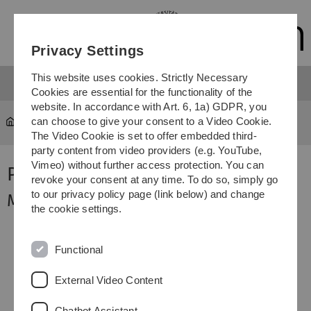
Skip
Skip
Skip
Skip
to
to
to
to
main
content
footer
search
Privacy Settings
navigation
This website uses cookies. Strictly Necessary
Cookies are essential for the functionality of the
website. In accordance with Art. 6, 1a) GDPR, you
can choose to give your consent to a Video Cookie.
Projektleiter
The Video Cookie is set to offer embedded third-
party content from video providers (e.g. YouTube,
Vimeo) without further access protection. You can
Projektleiter
revoke your consent at any time. To do so, simply go
to our privacy policy page (link below) and change
Modellierung und Systembiologie
the cookie settings.
Prof. Dr. Hans A. Kestler
FSU/FLI Jena
Functional
Leiter der AG Bioinformatik & Systembiologie
Institut für Neuroinformatik
External Video Content
Universität Ulm
Chatbot Assistant