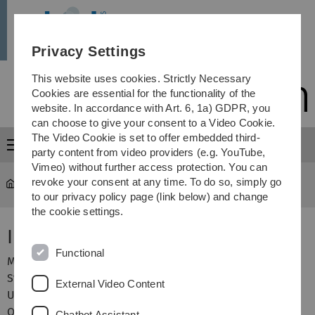
Skip
Skip
Skip
Skip
AKIK
to
to
to
to
main
content
footer
search
Privacy Settings
navigation
This website uses cookies. Strictly Necessary
Cookies are essential for the functionality of the
website. In accordance with Art. 6, 1a) GDPR, you
can choose to give your consent to a Video Cookie.
The Video Cookie is set to offer embedded third-
Menu
party content from video providers (e.g. YouTube,
Vimeo) without further access protection. You can
revoke your consent at any time. To do so, simply go
AKIK
...
Informationen für Unternehmen
to our privacy policy page (link below) and change
the cookie settings.
Informationen für Firmen
Functional
Möchten Sie gemeinsam mit uns eine Exkursion für
Studierende organisieren und Einblicke in Ihr
External Video Content
Unternehmen geben?
Oder verfügen Sie über spannende Fachvorträge und
Chatbot Assistant