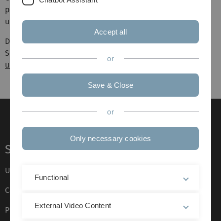
praxisnahe Themen, die unsere Studierenden begeistern
und fachlich bereichern können?
Accept all
Dann freuen wir uns sehr auf Ihre Kontaktaufnahme.
Schreiben Sie uns einfach eine E-Mail an:
akik(at)uni-
or
ulm.de
Save & Close
or
Only necessary cookies
Service
Ulm University glossary
Functional
Campus maps
External Video Content
Press