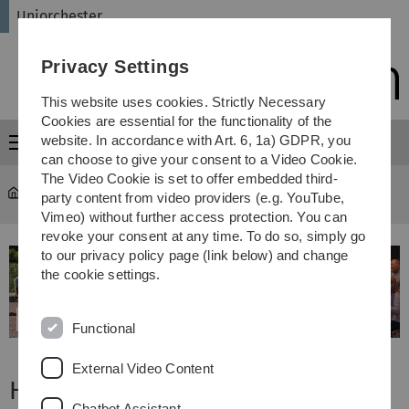
Skip
Skip
Skip
Skip
Uniorchester
to
to
to
to
main
content
footer
search
Privacy Settings
navigation
This website uses cookies. Strictly Necessary
Cookies are essential for the functionality of the
website. In accordance with Art. 6, 1a) GDPR, you
Menu
can choose to give your consent to a Video Cookie.
The Video Cookie is set to offer embedded third-
Uniorchester
party content from video providers (e.g. YouTube,
Vimeo) without further access protection. You can
revoke your consent at any time. To do so, simply go
to our privacy policy page (link below) and change
the cookie settings.
Functional
External Video Content
Herzlich Willkommen...
Chatbot Assistant