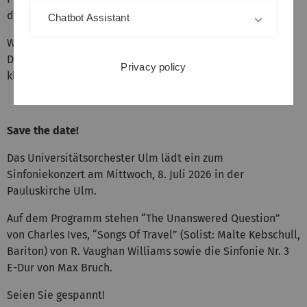
dargeboten.
Chatbot Assistant
Wer noch mehr über uns, unsere Arbeit oder unseren
Dirigenten wissen möchte, darf gerne durch die Webseite
Privacy policy
klicken oder uns kontaktieren!
Save the date!
Das Universitätsorchester Ulm lädt ein zum
Sinfoniekonzert am Mittwoch, 8. Juli 2026 in der
Pauluskirche Ulm.
Auf dem Programm stehen “The Unanswered Question”
von Charles Ives, “Songs Of Travel” (Solist: Malte Kebschull,
Bariton) von R. Vaughan Williams sowie die Sinfonie Nr. 3
E-Dur von Max Bruch.
Seien Sie gespannt!