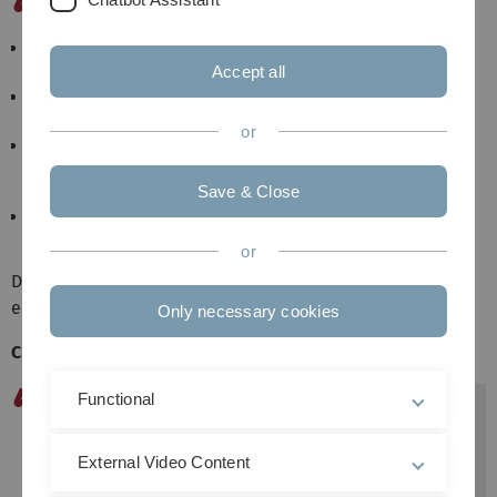
Lötbarkeit in blankem Zustand, RoHS-konform)
Chemisch Nickel-Gold "ENIG" (Gute Lötbarkeit,
bondbar, RoHS-konform)
Accept all
Kupfer blank (Oxidiert rasch, verschlechterte
Lötbarkeit, RoHS-konform)
or
Galvanisch Zinn (Neigt zur Oxidation,
verschlechterte Lötbarkeit und Zuverlässigkeit der
Lötstellen, RoHS-konform)
Save & Close
Hot-Air-Leveling mit Bleizinn
wir
d ab 2016 nicht
mehr angeboten
or
Die folgende Übersicht ist nicht vollständig, sie soll nur
einen Überblick geben.
Only necessary cookies
Chemisch-Silber-Technik mit und ohne Lötstopp
Functional
Die gesamte Kupferstruktur der Leiterplatte
wird chemisch mit einer dünnen Nickel-Gold-
External Video Content
Schicht versehen. Darauf kann optional