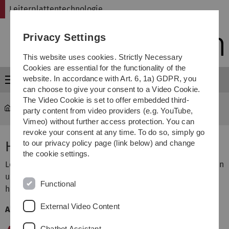
Skip
Skip
Skip
Skip
Leiterplattentechnologie
to
to
to
to
main
content
footer
search
Privacy Settings
navigation
This website uses cookies. Strictly Necessary
Cookies are essential for the functionality of the
website. In accordance with Art. 6, 1a) GDPR, you
Menu
can choose to give your consent to a Video Cookie.
The Video Cookie is set to offer embedded third-
Leiterplattentechnologie
Herstellungsverfahren
party content from video providers (e.g. YouTube,
Vimeo) without further access protection. You can
revoke your consent at any time. To do so, simply go
Herstellungsverfahren
to our privacy policy page (link below) and change
the cookie settings.
Leiterplatten können für unterschiedliche Anwendungen in
unterschiedlichen Verfahren und Oberflächentechniken
Functional
hergestellt werden.
External Video Content
Als Oberflächen stehen zur Verfügung:
Chemisch Silber
"Standardoberfläche"
(Gute
Chatbot Assistant