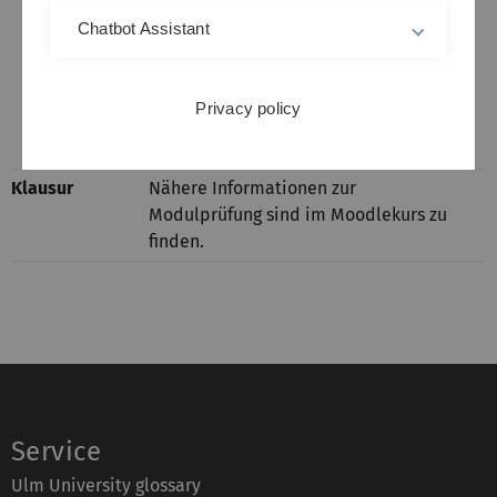
Eine Einschreibung in den Moodle-Kurs
Chatbot Assistant
ist ohne Passwort bis
01.05.2026 möglich. Für eine spätere
Einschreibung wenden Sie sich bitte an
Privacy policy
Herrn Fabian Schubert
(
fabian.schubert@uni-ulm.de
).
Klausur
Nähere Informationen zur
Modulprüfung sind im Moodlekurs zu
finden.
Service
Ulm University glossary