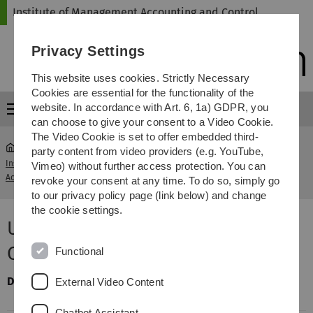
Skip
Skip
Skip
Skip
Institute of Management Accounting and Control
to
to
to
to
main
content
footer
search
Privacy Settings
navigation
This website uses cookies. Strictly Necessary
Cookies are essential for the functionality of the
website. In accordance with Art. 6, 1a) GDPR, you
Menu
can choose to give your consent to a Video Cookie.
The Video Cookie is set to offer embedded third-
party content from video providers (e.g. YouTube,
Institute of Management
Unternehmenswertorientiertes
Vimeo) without further access protection. You can
...
Accounting and Control
Controlling
revoke your consent at any time. To do so, simply go
to our privacy policy page (link below) and change
the cookie settings.
Unternehmenswertorientiertes
Controlling
Functional
Dozent
Prof. Dr. Paul Wentges/Fabian Schubert,
External Video Content
M.Sc.
Chatbot Assistant