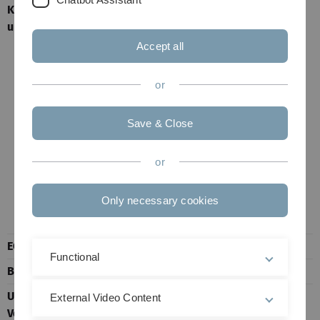
Kursformat
Donnerstags, 10:15 - 11:45 Uhr, N24/226
und Termine
Freitags, 10:15 - 11:45 Uhr, H12
Accept all
Die Veranstaltung wird in Präsenz
angeboten.
or
Die Einführungsveranstaltung findet in
Save & Close
der ersten Semesterwoche am
Donnerstag, 16.04.2026, um 10:15 Uhr in
or
N24/226 statt.
Weitere Informationen finden Sie im
Only necessary cookies
Moodle-Kurs.
ECTS
7
Functional
Beschreibung
Modulhandbuch
Unterlagen zur
Die Unterlagen zur Veranstaltung
External Video Content
Veranstaltung
werden über
Moodle
bereitgestellt.