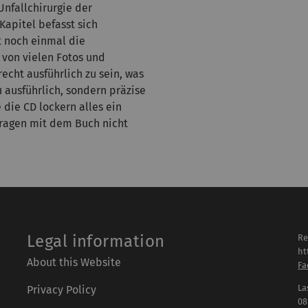
Unfallchirurgie der
Kapitel befasst sich
t noch einmal die
 von vielen Fotos und
echt ausführlich zu sein, was
zu ausführlich, sondern präzise
 die CD lockern alles ein
fragen mit dem Buch nicht
Legal information
Re
ht
About this Website
Fa
La
Privacy Policy
08