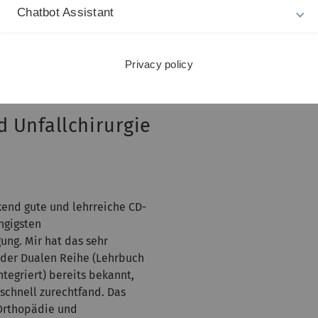
Chatbot Assistant
ht, um nochmal schnell
auch wenn es dafür günstigere
Privacy policy
bt.
 Unfallchirurgie
kend gute und lehrreiche CD-
ngigsten
ng. Mir hat das sehr
p der Dualen Reihe (Lehrbuch
ntegriert) bereits bekannt,
schnell zurechtfand. Das
e Orthopädie und