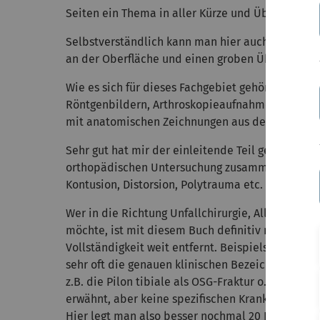
Seiten ein Thema in aller Kürze und Übersicht da
Selbstverständlich kann man hier auch nicht meh
an der Oberfläche und einen groben Überblick.
Wie es sich für dieses Fachgebiet gehört, werde
Röntgenbildern, Arthroskopieaufnahmen oder Fot
mit anatomischen Zeichnungen aus dem Netter.
Sehr gut hat mir der einleitende Teil gefallen, w
orthopädischen Untersuchung zusammengefasst 
Kontusion, Distorsion, Polytrauma etc. definiert
Wer in die Richtung Unfallchirurgie, Allgemeinchi
möchte, ist mit diesem Buch definitiv nicht gut b
Vollständigkeit weit entfernt. Beispielsweise fe
sehr oft die genauen klinischen Bezeichnungen f
z.B. die Pilon tibiale als OSG-Fraktur o.Ä., es wi
erwähnt, aber keine spezifischen Krankheitsbilde
Hier legt man also besser nochmal 20 Euro obend