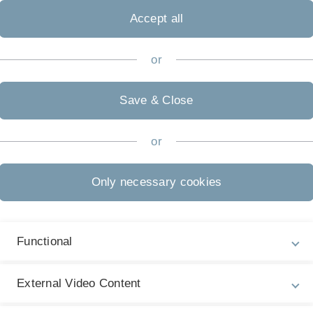
rzustellen.
Accept all
r erwarten, als das Kratzen
or
n die einzelnen Themen mit
Save & Close
os unterlegt und ggf. auch
or
o die einzelnen Schritte einer
werden und Begriffe wie
 und beschrieben werden.
Only necessary cookies
rurgie, Orthopädie o.Ä.
edient, denn es ist von
Functional
hlen gerade bei den Frakturen
ür spezifische Komplexe, wie
rd hier nur die Webereinteilung
External Video Content
r.
rauf und kauft sich ein