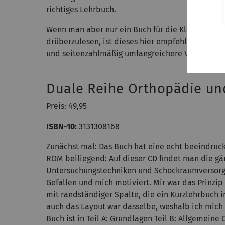
richtiges Lehrbuch.
Wenn man aber nur ein Buch für die Klausur suc
drüberzulesen, ist dieses hier empfehlenswert, 
und seitenzahlmäßig umfangreichere Vertreter gi
Duale Reihe Orthopädie und
Preis: 49,95
ISBN-10:
3131308168
Zunächst mal: Das Buch hat eine echt beeindruc
ROM beiliegend: Auf dieser CD findet man die gä
Untersuchungstechniken und Schockraumversorgu
Gefallen und mich motiviert. Mir war das Prinzi
mit randständiger Spalte, die ein Kurzlehrbuch i
auch das Layout war dasselbe, weshalb ich mich 
Buch ist in Teil A: Grundlagen Teil B: Allgemein