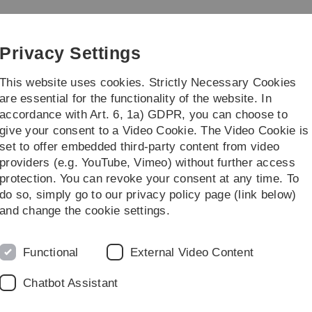
Skip
Skip
Skip
Skip
to
to
to
to
main
content
footer
search
Privacy Settings
navigation
This website uses cookies. Strictly Necessary Cookies
are essential for the functionality of the website. In
accordance with Art. 6, 1a) GDPR, you can choose to
Studienbeginner
...
give your consent to a Video Cookie. The Video Cookie is
set to offer embedded third-party content from video
Klinik
Orthopädie
providers (e.g. YouTube, Vimeo) without further access
protection. You can revoke your consent at any time. To
do so, simply go to our privacy policy page (link below)
unatologie
and change the cookie settings.
Functional
External Video Content
Chatbot Assistant
zip treu, auf möglichst 2