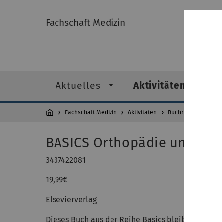
Fachschaft Medizin
Aktuelles
Aktivitäten
Fachschaft Medizin
Aktivitäten
Buchrezensionen
BASICS Orthopädie und Tra
3437422081
19,99€
Elsevierverlag
Dieses Buch aus der Reihe Basics bleibt dem Prin