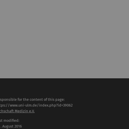
sponsible for the content of this page:
tps://www.uni-ulm.de/index.php?id=39062
chschaft Medizin e.V.
st modified:
 . August 2016