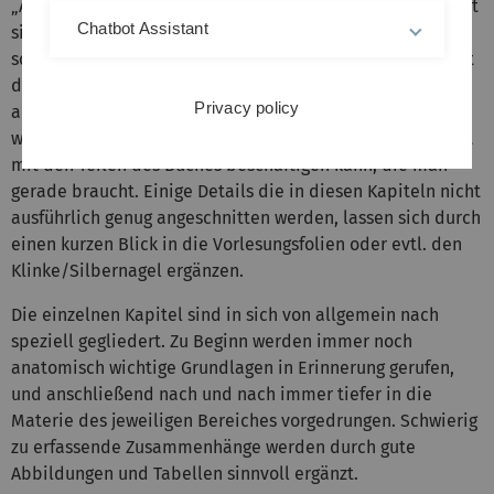
„Allgemeine Zellphysiologie“ hinzugefügt. Dies beschäftigt
Chatbot Assistant
sich mit zellphysiologischen Grundlagen, und ermöglicht
somit den Einstieg mit relativ wenig Vorwissen. Insgesamt
decken die ersten 3 Kapitel größtenteils die Grundlagen
Privacy policy
ab, die für das Verständnis der weiteren Abschnitte
wichtig sind und man sich somit ohne Probleme querbeet
mit den Teilen des Buches beschäftigen kann, die man
gerade braucht. Einige Details die in diesen Kapiteln nicht
ausführlich genug angeschnitten werden, lassen sich durch
einen kurzen Blick in die Vorlesungsfolien oder evtl. den
Klinke/Silbernagel ergänzen.
Die einzelnen Kapitel sind in sich von allgemein nach
speziell gegliedert. Zu Beginn werden immer noch
anatomisch wichtige Grundlagen in Erinnerung gerufen,
und anschließend nach und nach immer tiefer in die
Materie des jeweiligen Bereiches vorgedrungen. Schwierig
zu erfassende Zusammenhänge werden durch gute
Abbildungen und Tabellen sinnvoll ergänzt.