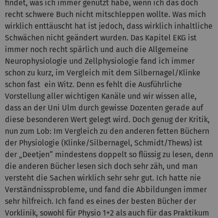
findet, was ich immer genutzt habe, wenn ich das doch
recht schwere Buch nicht mitschleppen wollte. Was mich
wirklich enttäuscht hat ist jedoch, dass wirklich inhaltliche
Schwächen nicht geändert wurden. Das Kapitel EKG ist
immer noch recht spärlich und auch die Allgemeine
Neurophysiologie und Zellphysiologie fand ich immer
schon zu kurz, im Vergleich mit dem Silbernagel/Klinke
schon fast ein Witz. Denn es fehlt die Ausführliche
Vorstellung aller wichtigen Kanäle und wir wissen alle,
dass an der Uni Ulm durch gewisse Dozenten gerade auf
diese besonderen Wert gelegt wird. Doch genug der Kritik,
nun zum Lob: Im Vergleich zu den anderen fetten Büchern
der Physiologie (Klinke/Silbernagel, Schmidt/Thews) ist
der „Deetjen“ mindestens doppelt so flüssig zu lesen, denn
die anderen Bücher lesen sich doch sehr zäh, und man
versteht die Sachen wirklich sehr sehr gut. Ich hatte nie
Verständnissprobleme, und fand die Abbildungen immer
sehr hilfreich. Ich fand es eines der besten Bücher der
Vorklinik, sowohl für Physio 1+2 als auch für das Praktikum