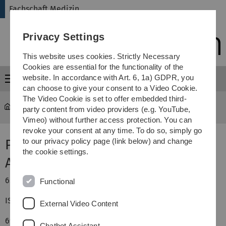
Skip
Skip
Skip
Skip
Fachschaft Medizin
to
to
to
to
main
content
footer
search
Privacy Settings
navigation
This website uses cookies. Strictly Necessary
Cookies are essential for the functionality of the
website. In accordance with Art. 6, 1a) GDPR, you
Menu
can choose to give your consent to a Video Cookie.
The Video Cookie is set to offer embedded third-
Fachschaft Medizin
...
Physiologie
party content from video providers (e.g. YouTube,
Vimeo) without further access protection. You can
revoke your consent at any time. To do so, simply go
Physiologie (Speckmann) 6.
to our privacy policy page (link below) and change
the cookie settings.
Auflage
6. Auflage
Functional
ISBN: 978-3-437-41319-3
External Video Content
69,99€
Chatbot Assistant