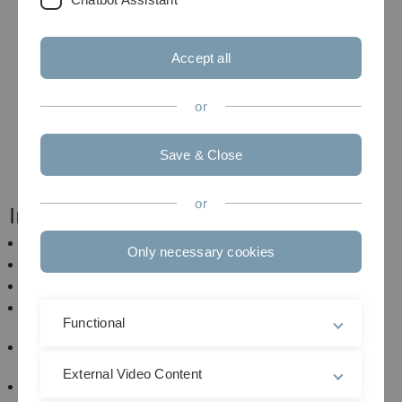
Weishaupt
Oberarzt der Neurologischen Universitätsklinik am
RKU
Accept all
Wissenschaftlicher Sekretär: Dr. med. Johannes
or
Dorst
Oberarzt der Neurologischen Universitätsklinik am
RKU
Save & Close
or
Institutionelle Mitglieder
Division of Neurophysiology der Universität Ulm
Only necessary cookies
Experimentelle Chirurgie der Universität Ulm
Institut für Humangenetik der Universität Ulm
Klinik für Anästhesiologie, Intensivmedizin und
Functional
Schmerztherapie des RKU
Neuroanästhesie der Neurochirurgie der Universität
Ulm in Günzburg
External Video Content
Neurologische Universitätsklinik Ulm