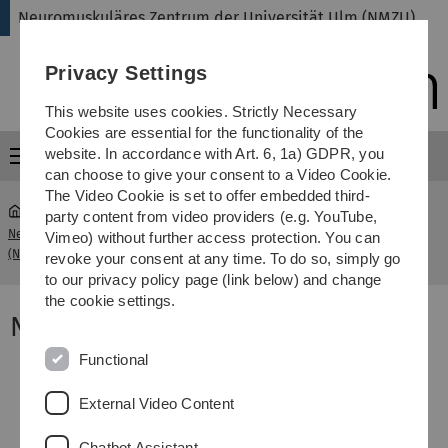
Skip
Skip
Skip
Skip
Neuromuskuläres Zentrum der Universität Ulm (NMZU)
to
to
to
to
main
content
footer
search
Privacy Settings
navigation
This website uses cookies. Strictly Necessary
Cookies are essential for the functionality of the
website. In accordance with Art. 6, 1a) GDPR, you
Menu
can choose to give your consent to a Video Cookie.
The Video Cookie is set to offer embedded third-
party content from video providers (e.g. YouTube,
Neuromuskuläres Zentrum der Universität Ulm
NMZU
Vimeo) without further access protection. You can
(NMZU)
Mitglieder
revoke your consent at any time. To do so, simply go
to our privacy policy page (link below) and change
the cookie settings.
NMZU Mitglieder
Sprecher:
Dr. med. Angela Rosenbohm
Functional
Oberärztin der Neurologischen Universitätsklinik
am RKU
External Video Content
Stellvertreter Sprecher: Prof. Dr. med. Jochen
Chatbot Assistant