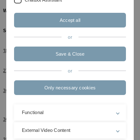
Wintersemester 2017/18
Accept all
Sommersemester 2017
or
18.07.17 Kinofilm "The True Cost"
Save & Close
27.06.17 Kinofilm "I Am Not Your Negro"
or
Only necessary cookies
30.05.17 Kinofilm "Before the flood"
Functional
30.05.17 Kleiderkarussel
External Video Content
19.05.17 Aktionstag gegen Plastikmüll