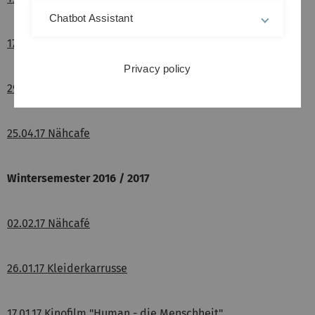
Chatbot Assistant
17.05.17 Alternative Stadtführung
Privacy policy
29.04.1 Schnippelparty im Museum der Brotkultur
25.04.17 Nähcafe
Wintersemester 2016 / 2017
02.02.17 Nähcafé
26.01.17 Kleiderkarrusse
17.01.17 Kinofilm "Human - die Menschheit"