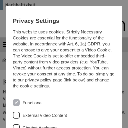
Skip
Skip
Skip
Skip
Nachhaltigkeit
to
to
to
to
main
content
footer
search
Privacy Settings
navigation
This website uses cookies. Strictly Necessary
Cookies are essential for the functionality of the
website. In accordance with Art. 6, 1a) GDPR, you
Menu
can choose to give your consent to a Video Cookie.
The Video Cookie is set to offer embedded third-
Nachhaltigkeit
...
Archiv
party content from video providers (e.g. YouTube,
Vimeo) without further access protection. You can
revoke your consent at any time. To do so, simply go
Kinofilme & Veranstaltungen
to our privacy policy page (link below) and change
the cookie settings.
Hier findest du in chronologischer Reihenfolge vergangene
Veranstaltungen und Kinofilme. Wenn du auf die Titel
Functional
klickst, wirst du zu den Facebook-Veranstaltungen
weitergeleitet mit Hintergrundinformationen, Trailern usw.
External Video Content
Viel Spaß beim Stöbern!
Chatbot Assistant