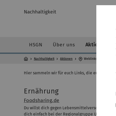
Nachhaltigkeit
HSGN
Über uns
Aktionen
Nachhaltigkeit
Aktionen
Weblinks für ein nach
Hier sammeln wir für euch Links, die euch und u
Ernährung
Foodsharing.de
Du willst dich gegen Lebensmittelverschwendung 
dich einfach bei der Regionalgruppe Ulm an und