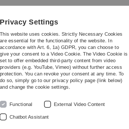
Skip
Skip
Skip
Skip
to
to
to
to
main
content
footer
search
Privacy Settings
navigation
This website uses cookies. Strictly Necessary Cookies
are essential for the functionality of the website. In
accordance with Art. 6, 1a) GDPR, you can choose to
Kontakt & Archiv
give your consent to a Video Cookie. The Video Cookie is
set to offer embedded third-party content from video
haltigeres Leben
providers (e.g. YouTube, Vimeo) without further access
protection. You can revoke your consent at any time. To
do so, simply go to our privacy policy page (link below)
ns bei der Umsetzung eines nachhaltigeren Lebensstils helfen
and change the cookie settings.
Functional
External Video Content
Chatbot Assistant
einsetzten? Dann bist du hier genau richtig. Egal ob privat 
/oder schreibe eine Mail an
welcome.ulm(at)lebensmittelret