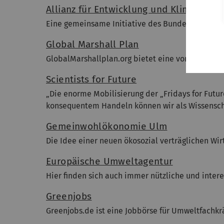
Allianz für Entwicklung und Klima
Eine gemeinsame Initiative des Bundesentwicklu
Global Marshall Plan
GlobalMarshallplan.org bietet eine vortrefflich
Scientists for Future
„Die enorme Mobilisierung der „Fridays for Futu
konsequentem Handeln können wir als Wissenscha
Gemeinwohlökonomie Ulm
Die Idee einer neuen ökosozial verträglichen Wirt
Europäische Umweltagentur
Hier finden sich auch immer nützliche und inter
Greenjobs
Greenjobs.de ist eine Jobbörse für Umweltfachkr