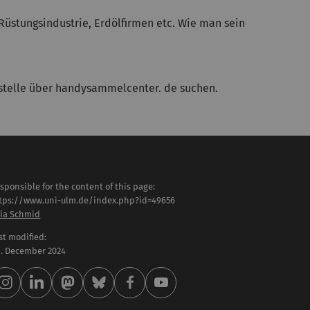
üstungsindustrie, Erdölfirmen etc. Wie man sein
stelle über handysammelcenter. de suchen.
sponsible for the content of this page:
tps://www.uni-ulm.de/index.php?id=49656
lia Schmid
st modified:
 . December 2024