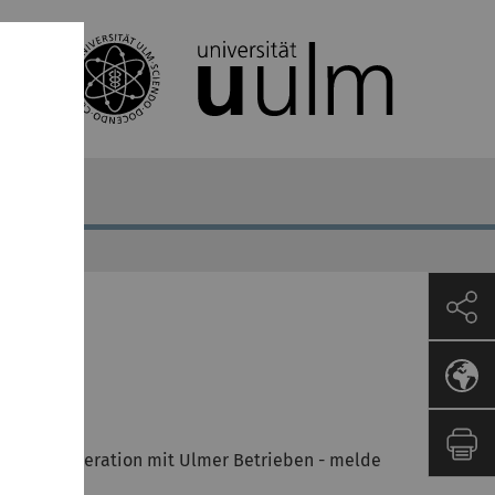
 können:
oder in Kooperation mit Ulmer Betrieben - melde
ten.de