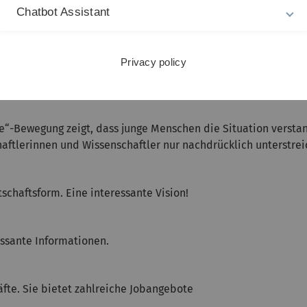
Chatbot Assistant
ngsministeriums und des Ulmer FAW/n für nachhaltige Entwic
Privacy policy
e Möglichkeit sich umfassend und fundiert zu informieren. Unb
re“-Bewegung zeigt, dass junge Menschen die Situation verst
ftlerinnen und Wissenschaftler nur nachdrücklich unterstre
schaftsform. Eine interessante Vision!
essante Informationen.
äfte. Sie bietet zahlreiche Jobangebote