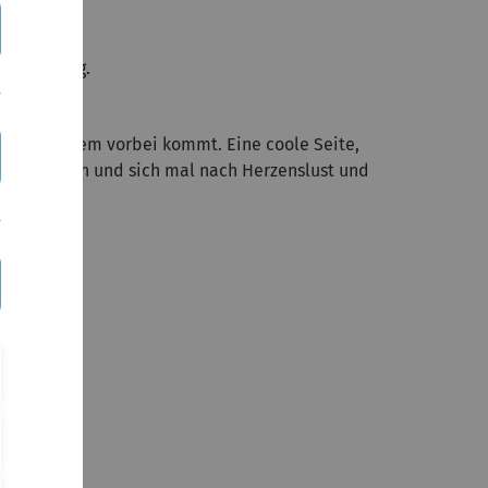
r Umgebung.
 mal an einem vorbei kommt. Eine coole Seite,
ch einsehen und sich mal nach Herzenslust und