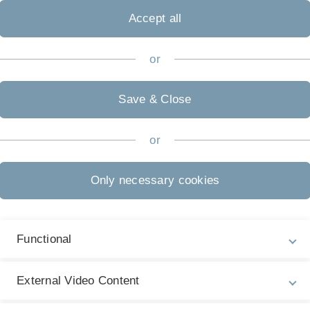
Accept all
wirtschaft.org
aisonale Vielfalt an Lebensmitteln von einem Landwirt aus de
or
eise ungenutzt bleiben, weil es oft nur Zufall ist, dass man
Save & Close
 ist Mundraub.org. Hier kann man Obstbäume eintragen und au
!
or
Infos kompakt zusammengestellt.
Only necessary cookies
und Salate.
Functional
External Video Content