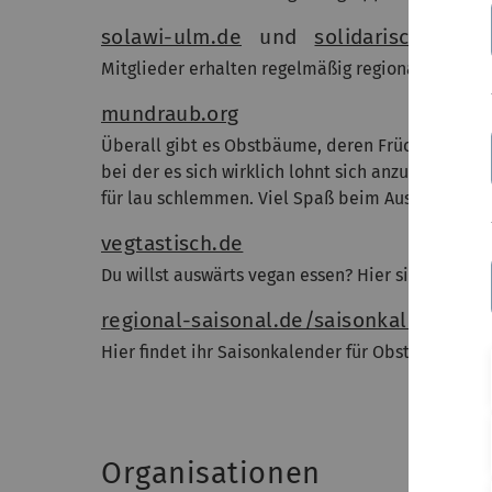
solawi-ulm.de
und
solidarische-land
Mitglieder erhalten regelmäßig regionale und s
mundraub.org
Überall gibt es Obstbäume, deren Früchte tonnenw
bei der es sich wirklich lohnt sich anzumelden,
für lau schlemmen. Viel Spaß beim Ausprobieren
vegtastisch.de
Du willst auswärts vegan essen? Hier sind alle 
regional-saisonal.de/saisonkalender
Hier findet ihr Saisonkalender für Obst, Gemüse 
Organisationen