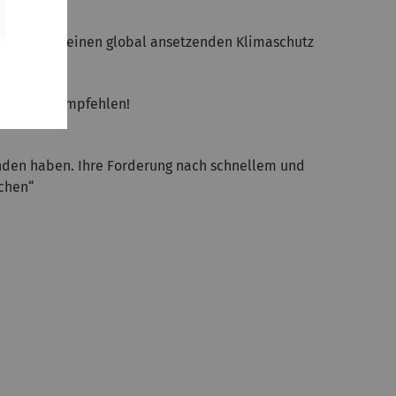
klung und einen global ansetzenden Klimaschutz
edingt zu empfehlen!
anden haben. Ihre Forderung nach schnellem und
ichen“