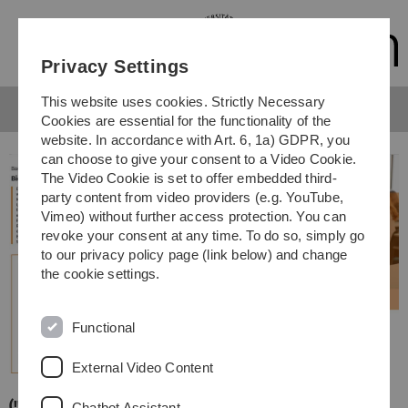
Skip
Skip
Skip
Skip
to
to
to
to
main
content
footer
search
Privacy Settings
navigation
This website uses cookies. Strictly Necessary
Cookies are essential for the functionality of the
website. In accordance with Art. 6, 1a) GDPR, you
can choose to give your consent to a Video Cookie.
The Video Cookie is set to offer embedded third-
party content from video providers (e.g. YouTube,
Vimeo) without further access protection. You can
revoke your consent at any time. To do so, simply go
to our privacy policy page (link below) and change
the cookie settings.
Functional
External Video Content
(!! Dies dient nur zur Erläuterung und wird nach
Chatbot Assistant