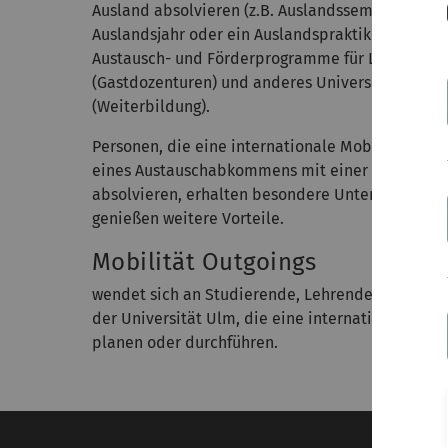
Ausland absolvieren (z.B. Auslandssemester bzw.
Auslandsjahr oder ein Auslandspraktikum). Es gi
Austausch- und Förderprogramme für Lehrende
(Gastdozenturen) und anderes Universitätsperso
(Weiterbildung).
Personen, die eine internationale Mobilität im
eines Austauschabkommens mit einer Partnerho
absolvieren, erhalten besondere Unterstützung 
genießen weitere Vorteile.
Mobilität Outgoings
wendet sich an Studierende, Lehrende und Besch
der Universität Ulm, die eine internationale Mob
planen oder durchführen.