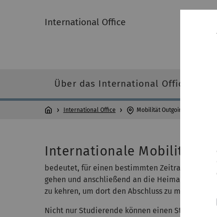
International Office
Über das International Office
International Office
Mobilität Outgoings
Internationale Mobilität
bedeutet, für einen bestimmten Zeitraum ins Au
gehen und anschließend an die Heimatuniversitä
zu kehren, um dort den Abschluss zu machen.
Nicht nur Studierende können einen Studienabsc