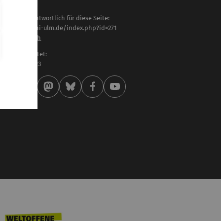
haltlich verantwortlich für diese Seite:
tps://www.uni-ulm.de/index.php?id=271
niela Englisch
letzt bearbeitet:
 . Oktober 2023