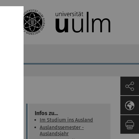
Infos zu...
Im Studium ins Ausland
Auslandssemester -
Auslandsjahr