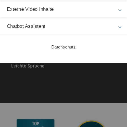
Externe Video Inhalte
Rechtliche Hinweise
In
ht
Impressum
Da
Chatbot Assistent
Zu
Datenschutz
05
Barrierefreiheit
Datenschutz
Gebärdensprache
Leichte Sprache