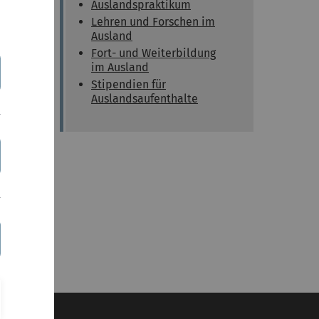
Auslandspraktikum
Lehren und Forschen im
Ausland
Fort- und Weiterbildung
im Ausland
Stipendien für
Auslandsaufenthalte