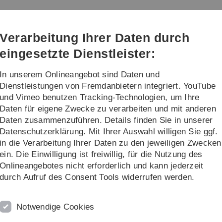
Direkt
Direkt
Direkt
Direkt
Direkt
zur
zum
zum
zur
zur
Hauptnavigation
Inhalt
Funktionsmenü
Fußleiste
Suche
Verarbeitung Ihrer Daten durch
(Sprache,
Drucken,
eingesetzte Dienstleister:
Social
Media)
In unserem Onlineangebot sind Daten und
Ukraine
Mobilität Outgoings
...
Dienstleistungen von Fremdanbietern integriert. YouTube
und Vimeo benutzen Tracking-Technologien, um Ihre
Daten für eigene Zwecke zu verarbeiten und mit anderen
Daten zusammenzuführen. Details finden Sie in unserer
Datenschutzerklärung. Mit Ihrer Auswahl willigen Sie ggf.
in die Verarbeitung Ihrer Daten zu den jeweiligen Zwecken
ein. Die Einwilligung ist freiwillig, für die Nutzung des
Onlineangebotes nicht erforderlich und kann jederzeit
sland zu
durch Aufruf des Consent Tools widerrufen werden.
t zurück
Notwendige Cookies
hnitt im