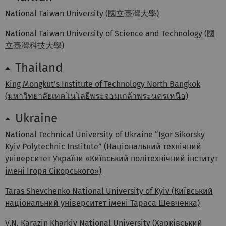
National Taiwan University (國立臺灣大學)
National Taiwan University of Science and Technology (國
立臺灣科技大學)
Thailand
King Mongkut's Institute of Technology North Bangkok
(มหาวิทยาลัยเทคโนโลยีพระจอมเกล้าพระนครเหนือ)
Ukraine
National Technical University of Ukraine “Igor Sikorsky
Kyiv Polytechnic Institute” (Національний технічний
університет України «Київський політехнічний інститут
імені Ігоря Сікорського»)
Taras Shevchenko National University of Kyiv (Київський
національний університет імені Тараса Шевченка)
V.N. Karazin Kharkiv National University (Харківський