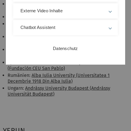
Frankreich:
Conservatoire national des arts et
métiers
Externe Video Inhalte
Italien:
Università Cattolica del Sacro Cuore
Niederlande:
University of Applied Sciences
Chatbot Assistent
Utrecht (Hogeschool Utrecht)
Österreich:
University for Continuing Education
Krems (Universität für Weiterbildung Krems)
Datenschutz
Schweiz:
Lucerne University of Applied Sciences
and Arts (Hochschule Luzern)
Spanien:
San Pablo CEU University Foundation
(Fundación CEU San Pablo)
Rumänien:
Alba Iulia University (Universitatea 1
Decembrie 1918 Din Alba Iulia)
Ungarn:
Andrássy University Budapest (Andrássy
Universität Budapest)
YERUN