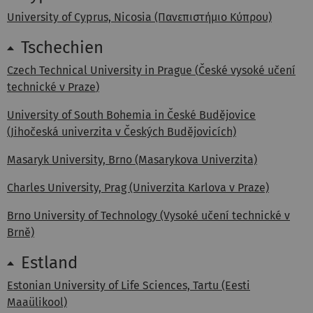
University of Cyprus, Nicosia (Πανεπιστήμιο Κύπρου)
Tschechien
Czech Technical University in Prague (
České vysoké učení
technické v Praze
)
University of South Bohemia in
České Budějovice
(Jihočeská univerzita v Českých Budějovicích)
Masaryk University, Brno (Masarykova Univerzita)
Charles University, Prag (Univerzita Karlova v Praze)
Brno University of Technology (Vysoké učení technické v
Brně)
Estland
Estonian University of Life Sciences, Tartu (Eesti
Maaülikool)