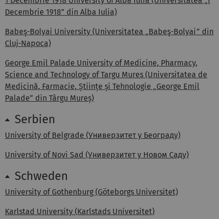
1 Decembrie 1918 University of Alba Iulia (Universitatea „1
Decembrie 1918” din Alba Iulia)
Babeş-Bolyai University (Universitatea „Babeş-Bolyai” din
Cluj-Napoca)
George Emil Palade University of Medicine, Pharmacy,
Science and Technology of Targu Mures (Universitatea de
Medicină, Farmacie, Științe și Tehnologie „George Emil
Palade” din Târgu Mureș)
Serbien
University of Belgrade (Универзитет у Београду)
University of Novi Sad (Универзитет у Новом Саду)
Schweden
University of Gothenburg (Göteborgs Universitet)
Karlstad University (Karlstads Universitet)