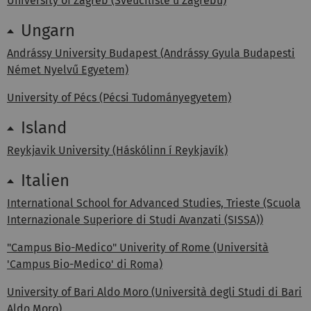
University of Zagreb (Sveučilište u Zagrebu)
Ungarn
Andrássy University Budapest (Andrássy Gyula Budapesti
Német Nyelvű Egyetem)
University of Pécs (Pécsi Tudományegyetem)
Island
Reykjavik University (Háskólinn í Reykjavík)
Italien
International School for Advanced Studies, Trieste (Scuola
Internazionale Superiore di Studi Avanzati (SISSA))
"Campus Bio-Medico" Univerity of Rome (Università
'Campus Bio-Medico' di Roma)
University of Bari Aldo Moro (Università degli Studi di Bari
Aldo Moro)