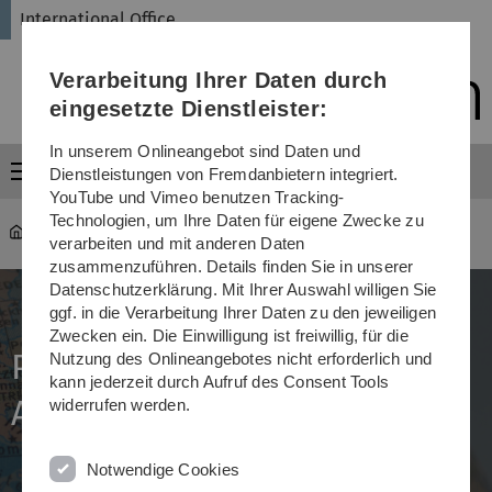
Direkt
Direkt
Direkt
Direkt
Direkt
International Office
zur
zum
zum
zur
zur
Hauptnavigation
Inhalt
Funktionsmenü
Fußleiste
Suche
Verarbeitung Ihrer Daten durch
(Sprache,
Drucken,
eingesetzte Dienstleister:
Social
Media)
In unserem Onlineangebot sind Daten und
Menü
Dienstleistungen von Fremdanbietern integriert.
YouTube und Vimeo benutzen Tracking-
Technologien, um Ihre Daten für eigene Zwecke zu
International Office
...
Partnerhochschulen & Allianzen
verarbeiten und mit anderen Daten
zusammenzuführen. Details finden Sie in unserer
Datenschutzerklärung. Mit Ihrer Auswahl willigen Sie
ggf. in die Verarbeitung Ihrer Daten zu den jeweiligen
Zwecken ein. Die Einwilligung ist freiwillig, für die
Partnerhochschulen &
Nutzung des Onlineangebotes nicht erforderlich und
kann jederzeit durch Aufruf des Consent Tools
Allianzen
widerrufen werden.
Notwendige Cookies