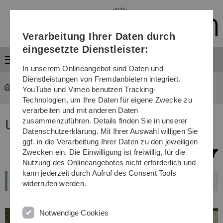
Direkt
Direkt
Direkt
Direkt
Direkt
zur
zum
zum
zur
zur
Hauptnavigation
Inhalt
Funktionsmenü
Fußleiste
Suche
Verarbeitung Ihrer Daten durch
(Sprache,
Drucken,
eingesetzte Dienstleister:
Social
Menü
Media)
In unserem Onlineangebot sind Daten und
Dienstleistungen von Fremdanbietern integriert.
Studium
...
Studiengänge
YouTube und Vimeo benutzen Tracking-
Technologien, um Ihre Daten für eigene Zwecke zu
verarbeiten und mit anderen Daten
zusammenzuführen. Details finden Sie in unserer
Unser Studienangebot
Datenschutzerklärung. Mit Ihrer Auswahl willigen Sie
ggf. in die Verarbeitung Ihrer Daten zu den jeweiligen
Zwecken ein. Die Einwilligung ist freiwillig, für die
Filterauswahl
Nutzung des Onlineangebotes nicht erforderlich und
kann jederzeit durch Aufruf des Consent Tools
widerrufen werden.
Notwendige Cookies