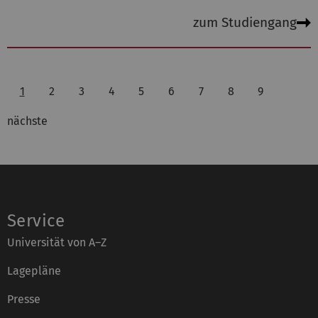
zum Studiengang
1
2
3
4
5
6
7
8
9
nächste
Service
Universität von A–Z
Lagepläne
Presse