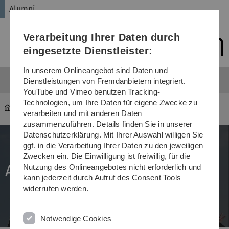
Direkt
Direkt
Direkt
Direkt
Direkt
Alumni
zur
zum
zum
zur
zur
Hauptnavigation
Inhalt
Funktionsmenü
Fußleiste
Suche
Verarbeitung Ihrer Daten durch
(Sprache,
Drucken,
eingesetzte Dienstleister:
Social
Media)
In unserem Onlineangebot sind Daten und
Dienstleistungen von Fremdanbietern integriert.
YouTube und Vimeo benutzen Tracking-
Technologien, um Ihre Daten für eigene Zwecke zu
Universität
Alumni
verarbeiten und mit anderen Daten
zusammenzuführen. Details finden Sie in unserer
Datenschutzerklärung. Mit Ihrer Auswahl willigen Sie
ggf. in die Verarbeitung Ihrer Daten zu den jeweiligen
Zwecken ein. Die Einwilligung ist freiwillig, für die
Alumni
Nutzung des Onlineangebotes nicht erforderlich und
kann jederzeit durch Aufruf des Consent Tools
widerrufen werden.
Notwendige Cookies