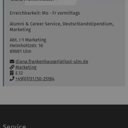
Erreichbarkeit: Mo - Fr vormittags
Alumni & Career Service, Deutschlandstipendium,
Marketing
Abt. I-1 Marketing
Helmholtzstr. 16
89081
Ulm
E-Mail:
diana.frankenhauser(at)uni-ulm.de
w
Marketing
w
R
E.12
w
a
T
+49(0)731/50-25184
:
u
e
m
l
:
e
f
o
n
:
Service