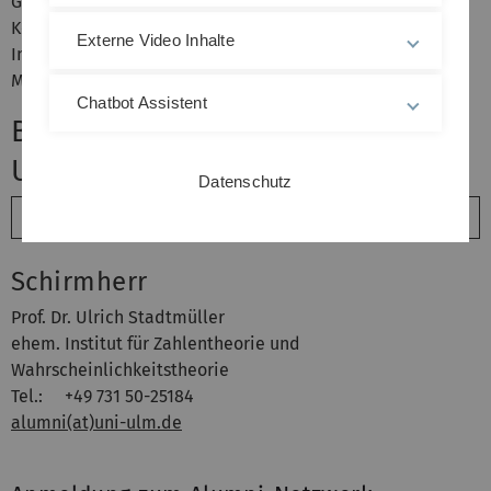
Geschäftsstelle, Ihrem Alumni-Verein sowie
Kommilitoninnen und Kommilitonen. Ob fachliches
Externe Video Inhalte
Interesse oder Freundschaften, hier haben Sie die
Möglichkeit Ihr Uni-Netzwerk zu pflegen und zu vertiefen.
Chatbot Assistent
Bleiben Sie in Kontakt mit Ihrer
Uni Ulm.
Datenschutz
Anmeldung zum Alumni-Netzwerk
Schirmherr
Prof. Dr. Ulrich Stadtmüller
ehem. Institut für Zahlentheorie und
Wahrscheinlichkeitstheorie
Tel.: +49 731 50-25184
alumni(at)uni-ulm.de